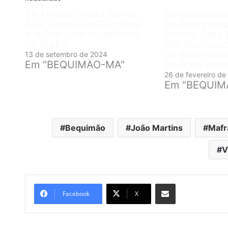
Zé Martins visita Santa
Bequimão-M
Rita, Ramal do Quindíua,
político com
e reúne com moradores
primos João 
do Mafra
Martins rece
do ex-candid
13 de setembro de 2024
Em "BEQUIMÃO-MA"
prefeito Rob
26 de fevereiro de
Em "BEQUIM
Bequimão
João Martins
Mafr
V
Compartilhar por e-mail
Facebook
X