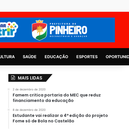
ULTURA
SAÚDE
EDUCAÇÃO
ESPORTES
OPORTUNI
MAIS LIDAS
2 de dezembro de 2020
Famem critica portaria do MEC que reduz
financiamento da educação
8 de dezembro de 2020
Estudante vai realizar a 4ª edição do projeto
Fome só de Bola no Castelão