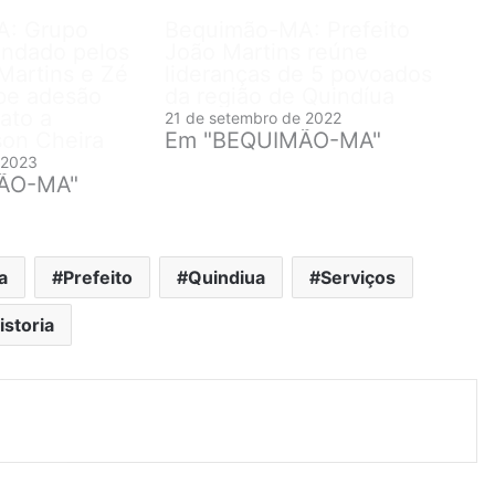
A: Grupo
Bequimão-MA: Prefeito
andado pelos
João Martins reúne
Martins e Zé
lideranças de 5 povoados
be adesão
da região de Quindíua
ato a
21 de setembro de 2022
son Cheira
Em "BEQUIMÃO-MA"
 2023
ÃO-MA"
a
Prefeito
Quindiua
Serviços
istoria