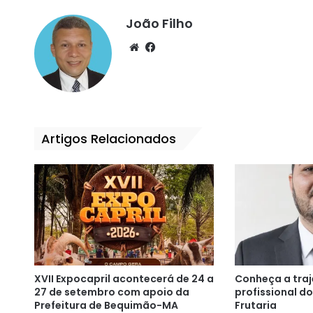
João Filho
We
Fa
bsi
ce
te
bo
ok
Artigos Relacionados
XVII Expocapril acontecerá de 24 a
Conheça a traje
27 de setembro com apoio da
profissional d
Prefeitura de Bequimão-MA
Frutaria