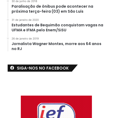
30 de junho de 2018
Paralisação de ônibus pode acontecer na
próxima terça-feira (03) em São Luís
31 de janeiro de 2020
Estudantes de Bequimão conquistam vagas na
UFMA e IFMA pelo Enem/SiSU
26 de janeiro de 2019
Jornalista Wagner Montes, morre aos 64 anos
no RJ
SIGA-NOS NO FACEBOOK