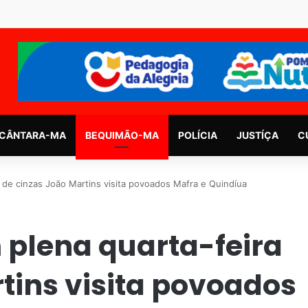
CÂNTARA-MA
BEQUIMÃO-MA
POLÍCIA
JUSTÍÇA
C
de cinzas João Martins visita povoados Mafra e Quindíua
plena quarta-feira
tins visita povoados