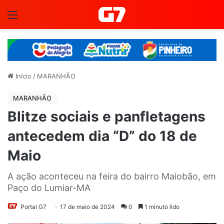
Menu
Início
/
MARANHÃO
MARANHÃO
Blitze sociais e panfletagens
antecedem dia “D” do 18 de
Maio
A ação aconteceu na feira do bairro Maiobão, em
Paço do Lumiar-MA
Portal G7
17 de maio de 2024
0
1 minuto lido