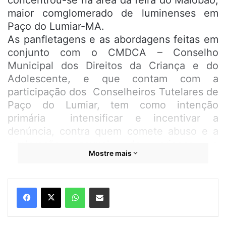
concentrou-se na área da feira do Maiobão,
maior comglomerado de luminenses em
Paço do Lumiar-MA.
As panfletagens e as abordagens feitas em
conjunto com o CMDCA – Conselho
Municipal dos Direitos da Criança e do
Adolescente, e que contam com a
participação dos Conselheiros Tutelares de
Paço do Lumiar, tem como intenção
primária intensificar e incentivar a
denúncia, contra quem comete abuso e a
exploração sexual de criança e
Mostre mais
adolescentes, ao mesmo tempo que
prepara o terreno para a grande caminhada
a ser realizada na próxima sexta-feira (17).
WhatsApp
Compartilhar por e-mail
“A caminhada está sendo preparada para
sair as ruas do Maiobão, unindo neste
mesmo propósito crianças, adultos e