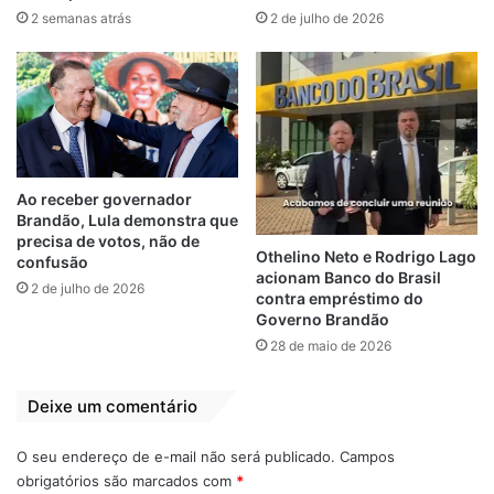
Campanha Maio
2 semanas atrás
2 de julho de 2026
Amarelo
9 de maio de 2023
Em "PAÇO DO
LUMIAR-MA"
18 de maio
Ação Social
Ao receber governador
Brandão, Lula demonstra que
Paço do Lumiar
Panfletagem
precisa de votos, não de
Othelino Neto e Rodrigo Lago
confusão
acionam Banco do Brasil
Paula Azevedo
2 de julho de 2026
contra empréstimo do
Governo Brandão
28 de maio de 2026
Deixe um comentário
O seu endereço de e-mail não será publicado.
Campos
obrigatórios são marcados com
*