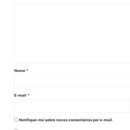
C
o
m
e
n
t
á
r
Nome
*
i
o
*
E-mail
*
Notifique-me sobre novos comentários por e-mail.