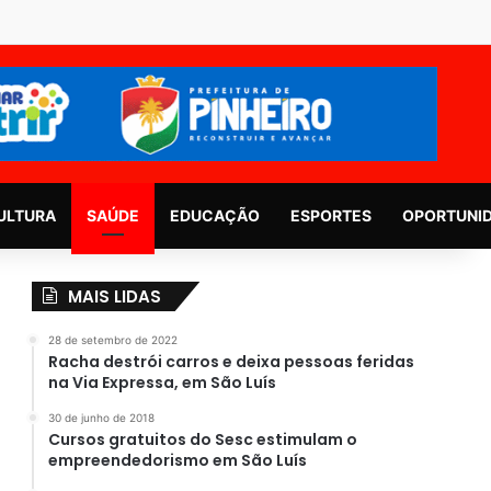
ULTURA
SAÚDE
EDUCAÇÃO
ESPORTES
OPORTUNI
MAIS LIDAS
28 de setembro de 2022
Racha destrói carros e deixa pessoas feridas
na Via Expressa, em São Luís
30 de junho de 2018
Cursos gratuitos do Sesc estimulam o
empreendedorismo em São Luís