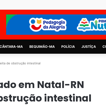
CÂNTARA-MA
BEQUIMÃO-MA
POLÍCIA
JUSTÍÇA
C
ita de obstrução intestinal
nado em Natal-RN
strução intestinal