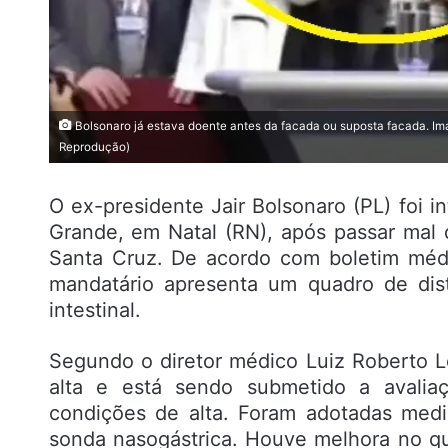
Bolsonaro já estava doente antes da facada ou suposta facada. Im
Reprodução)
O ex-presidente Jair Bolsonaro (PL) foi in
Grande, em Natal (RN), após passar mal 
Santa Cruz. De acordo com boletim médi
mandatário apresenta um quadro de dis
intestinal.
Segundo o diretor médico Luiz Roberto L
alta e está sendo submetido a avalia
condições de alta. Foram adotadas med
sonda nasogástrica. Houve melhora no qua