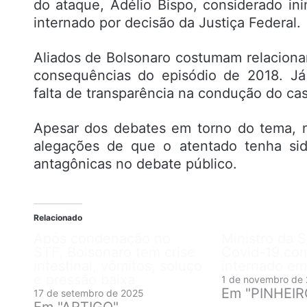
do ataque, Adélio Bispo, considerado i
internado por decisão da Justiça Federal.
Aliados de Bolsonaro costumam relaciona
consequências do episódio de 2018. Já
falta de transparência na condução do ca
Apesar dos debates em torno do tema, 
alegações de que o atentado tenha si
antagônicas no debate público.
Relacionado
Após condenação no
Ministro da 
STF, Bolsonaro tem crise
Covid-19 con
intestinal, vômitos, soluço
internado em
e pressão baixa
1 de novembro de
Em "PINHEI
17 de setembro de 2025
Em "ARTIGO"