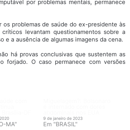
nimputável por problemas mentais, permanece
r os problemas de saúde do ex-presidente às
 críticos levantam questionamentos sobre a
so e a ausência de algumas imagens da cena.
não há provas conclusivas que sustentem as
do forjado. O caso permanece com versões
Saúde com
Miguelagem?: Bolsonaro
tinua
é internado com dores
 Brasília-DF
abdominais nos EUA
 2020
9 de janeiro de 2023
RO-MA"
Em "BRASIL"