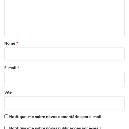
Ou seja, Bolsonaro teria direito a cerca de
R$ 30.265, de acordo com contas feitas por
e
assessores legislativos.
n
t
Lira fundamenta a aposentadoria em duas
á
leis que tratam de previdência de
r
Nome
*
congressistas.
i
A primeira, mais antiga, remete ao extinto
o
Instituto de Previdência dos Congressistas.
*
E-mail
*
Segundo ela, a pensão é concedida por
tempo de mandato e exige o pagamento de
contribuições relativas ao período de
Site
carência, além de idade mínima de 50 anos.
A pensão é proporcional aos anos de
Notifique-me sobre novos comentários por e-mail.
mandato ou exercício de mandato federal
somados ao tempo de mandato estadual ou
Notifique-me sobre novas publicações por e-mail.