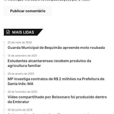
municipal, conforme outro dispositivo
citado pelo presidente da Câmara.
A outra lei citada determina que as pensões
serão concedidas a quem, ao fim do
MAIS LIDAS
mandato, tiver cumprido carência de oito
20 de maio de 2020
anos de contribuição, possibilidade que
Guarda Municipal de Bequimão apreende moto roubada
garante direito de receber aposentadoria
15 de setembro de 2021
proporcional.
Estudantes alcantarenses recebem produtos da
agricultura familiar
Os 20/35 são fruto de um cálculo também
28 de janeiro de 2022
previsto em lei que assegura ao
MP investiga contratos de R$ 2 milhões na Prefeitura de
parlamentar que se inscreveu no Plano de
Santa Inês-MA
Seguridade Social dos Congressistas a
28 de fevereiro de 2020
incorporação aos proventos, a cada ano de
Vídeo compartilhado por Bolsonaro foi produzido dentro
da Embratur
exercício de mandato, do valor
correspondente a 1/35 da remuneração
30 de junho de 2018