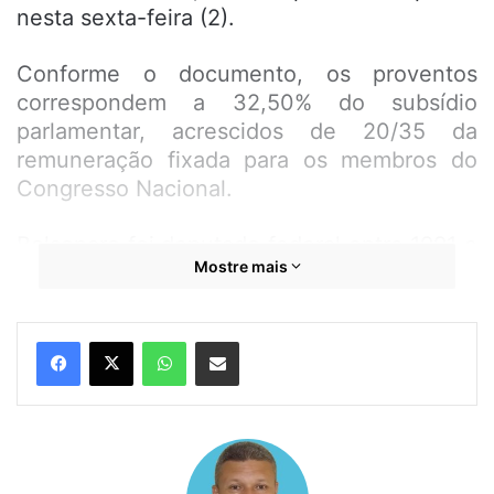
nesta sexta-feira (2).
Conforme o documento, os proventos
correspondem a 32,50% do subsídio
parlamentar, acrescidos de 20/35 da
remuneração fixada para os membros do
Congresso Nacional.
Bolsonaro foi deputado federal entre 1991 e
Mostre mais
2018. Ele deixará o Palácio do Planalto no
próximo dia 31, após ter sido superado no
segundo turno pelo petista Luiz Inácio Lula
WhatsApp
Compartilhar por e-mail
da Silva em uma inédita derrota para um
presidente que disputava a reeleição no
país.
Como ex-presidente da República,