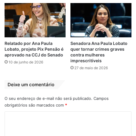
Relatado por Ana Paula
Senadora Ana Paula Lobato
Lobato, projeto Pix Pensão é
quer tornar crimes graves
aprovado na CCJ do Senado
contra mulheres
imprescritíveis
10 de junho de 2026
27 de maio de 2026
Deputados e senadores têm remuneração
mensal bruta de R$ 33.763. Com as regras
Deixe um comentário
estipuladas no ato, Bolsonaro teria direito a
32,5% desse valor —ou seja, R$ 10.972—
O seu endereço de e-mail não será publicado.
Campos
acrescido de 20/35 da remuneração fixada
obrigatórios são marcados com
*
para membros do Congresso, o que
C
equivaleria a R$ 19.293.
o
m