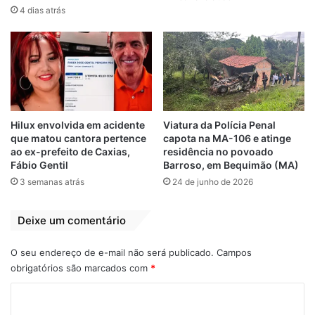
iniciadas na região com o intuito de
4 dias atrás
localizar os suspeitos da prática do crime.
O corpo da vítima foi removido para o
Instituto Médico Legal (IML), no Bacanga,
após o Instituto de Criminalística (Icrim) ter
feito trabalho de perícia no local.
Hilux envolvida em acidente
Viatura da Polícia Penal
que matou cantora pertence
capota na MA-106 e atinge
ao ex-prefeito de Caxias,
residência no povoado
O velório foi realizado na Rua São
Fábio Gentil
Barroso, em Bequimão (MA)
Sebastião, no bairro Coroadinho, e o
3 semanas atrás
24 de junho de 2026
sepultamento acontecerá na tarde desta
segunda-feira (30), no Cemitério Memorial
Deixe um comentário
da Pax União, em Paço do Lumiar.
O seu endereço de e-mail não será publicado.
Campos
O crime será investigado pela
obrigatórios são marcados com
*
Superintendência de Homicídio e Proteção
C
à Pessoa (SHPP). Diefferson Colins era
o