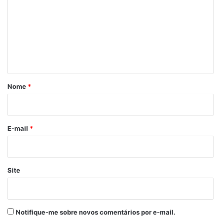
de outros vereadores ou entidades civis.
m
e
n
camara
Católica
t
Frente Parlamentar
Raimundo Júnior
á
São Luís
Vereador
r
Nome
*
i
o
*
E-mail
*
Site
Notifique-me sobre novos comentários por e-mail.