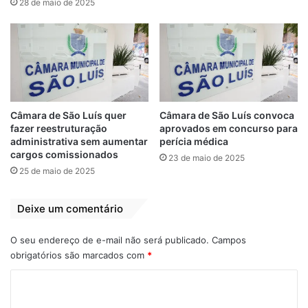
28 de maio de 2025
A criação da frente também propõe a
Câmara de São Luís quer
Câmara de São Luís convoca
valorização das comunidades eclesiais de
fazer reestruturação
aprovados em concurso para
base e o estímulo a políticas públicas
administrativa sem aumentar
perícia médica
cargos comissionados
voltadas ao bem comum, conforme os
23 de maio de 2025
25 de maio de 2025
fundamentos da tradição católica.
Deixe um comentário
A medida é parte de um movimento de
articulação religiosa no legislativo
O seu endereço de e-mail não será publicado.
Campos
municipal. A frente católica se soma a
obrigatórios são marcados com
*
outras frentes parlamentares temáticas já
existentes na Casa. Até o momento, não há
C
registro de manifestação contrária por parte
o