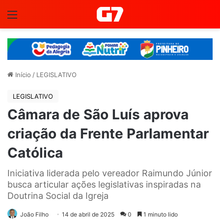
Menu
Início
/
LEGISLATIVO
LEGISLATIVO
Câmara de São Luís aprova
criação da Frente Parlamentar
Católica
Iniciativa liderada pelo vereador Raimundo Júnior
busca articular ações legislativas inspiradas na
Doutrina Social da Igreja
João Filho
14 de abril de 2025
0
1 minuto lido