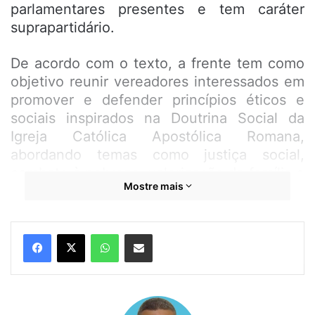
parlamentares presentes e tem caráter
suprapartidário.
De acordo com o texto, a frente tem como
objetivo reunir vereadores interessados em
promover e defender princípios éticos e
sociais inspirados na Doutrina Social da
Igreja Católica Apostólica Romana,
abordando temas como justiça social,
combate à pobreza, valorização da família e
Mostre mais
defesa da vida.
Durante a sessão, representantes de
WhatsApp
Compartilhar por e-mail
movimentos e pastorais da Arquidiocese de
São Luís acompanharam a votação, que foi
marcada por manifestações de apoio por
parte de fiéis presentes na galeria da Casa