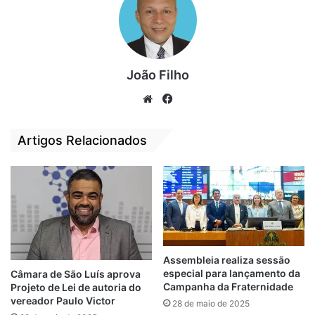
Legislativa.
“Não se trata de impor uma religião, mas de
garantir que os valores cristãos — como a
dignidade da vida, o cuidado com o
João Filho
próximo, a justiça e a solidariedade —
We
Fa
estejam presentes nas decisões políticas
bsi
ce
que impactam diretamente nossa
te
bo
Artigos Relacionados
população”, afirmou o vereador Raimundo
ok
Júnior.
Assembleia realiza sessão
especial para lançamento da
Câmara de São Luís aprova
Campanha da Fraternidade
Projeto de Lei de autoria do
vereador Paulo Victor
28 de maio de 2025