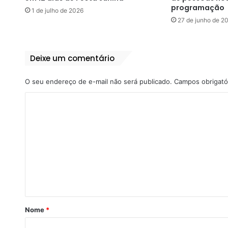
programação
1 de julho de 2026
27 de junho de 2
Deixe um comentário
O seu endereço de e-mail não será publicado.
Campos obrigató
C
o
m
e
n
t
á
r
Nome
*
i