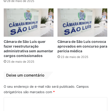
28 de maio de 2025
Câmara Municipal
Câmara de São Luís
aprova propostas
aprova propostas
de Fátima Araújo
de autoria da
vereadora Fátima
27 de agosto de 2021
Em "PINHEIRO-MA"
Araújo
18 de outubro de 2022
Em "POLÍTICA"
Câmara de São Luís quer
Câmara de São Luís convoca
Proposições da
fazer reestruturação
aprovados em concurso para
vereadora Fátima
administrativa sem aumentar
perícia médica
cargos comissionados
Araújo são
23 de maio de 2025
protocoladas na
25 de maio de 2025
Câmara Municipal
27 de maio de 2021
Deixe um comentário
Em "PINHEIRO-MA"
O seu endereço de e-mail não será publicado.
Campos
obrigatórios são marcados com
*
Aprovadas
camara
Fátima Araújo
C
Propostas
o