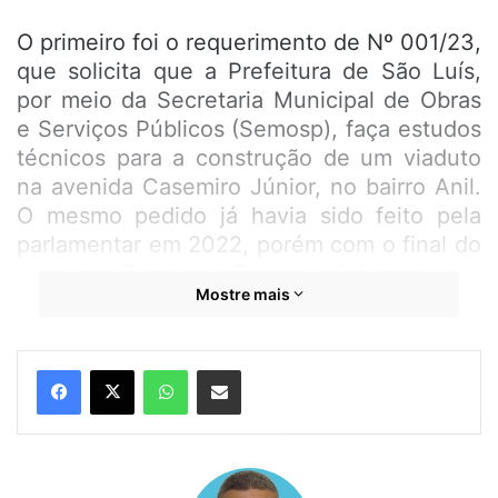
O primeiro foi o requerimento de Nº 001/23,
que solicita que a Prefeitura de São Luís,
por meio da Secretaria Municipal de Obras
e Serviços Públicos (Semosp), faça estudos
técnicos para a construção de um viaduto
na avenida Casemiro Júnior, no bairro Anil.
O mesmo pedido já havia sido feito pela
parlamentar em 2022, porém com o final do
ano e a não execução do projeto, houve a
Mostre mais
necessidade de requerer novamente.
Ainda na sessão desta terça-feira, também
WhatsApp
Compartilhar por e-mail
foi aprovada a moção que envia aplausos e
congratulações a senhora Larissa Brandão,
primeira-dama esposa de Carlos Brandão,
governador do Maranhão. A parlamentar