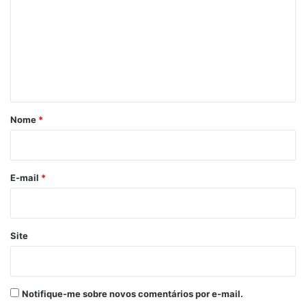
m
e
n
t
á
r
Nome
*
i
o
*
E-mail
*
Site
Notifique-me sobre novos comentários por e-mail.