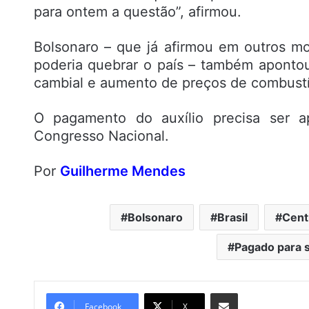
para ontem a questão”, afirmou.
Bolsonaro – que já afirmou em outros 
poderia quebrar o país – também aponto
cambial e aumento de preços de combustí
O pagamento do auxílio precisa ser a
Congresso Nacional.
Por
Guilherme Mendes
Bolsonaro
Brasil
Cent
Pagado para 
Compartilhar por e-mail
Facebook
X