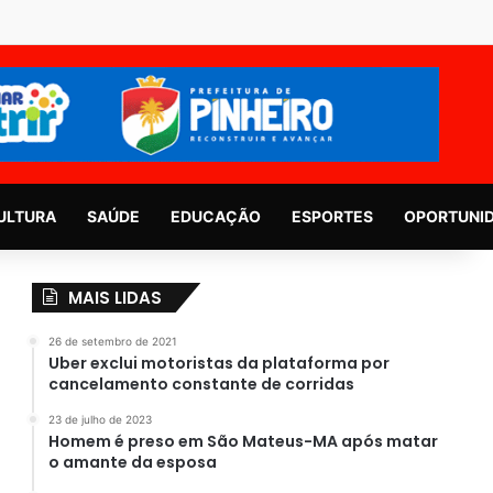
ULTURA
SAÚDE
EDUCAÇÃO
ESPORTES
OPORTUNI
MAIS LIDAS
26 de setembro de 2021
Uber exclui motoristas da plataforma por
cancelamento constante de corridas
23 de julho de 2023
Homem é preso em São Mateus-MA após matar
o amante da esposa