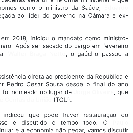
adeiras será uma reforma ministerial – que
 nomes como o ministro da Saúde,
Eduardo
reçada ao líder do governo na Câmara e ex-
l em 2018, iniciou o mandato como ministro-
naro. Após ser sacado do cargo em fevereiro
ral
Walter Braga Netto
, o gaúcho passou a
ssistência direta ao presidente da República e
por Pedro Cesar Sousa desde o final do ano
 e foi nomeado no lugar de
Jorge Oliveira
, que
de Contas da União
(TCU)
.
o indicou que pode haver restauração do
“Isso é discutido o tempo todo. O
Paulo
nuar e a economia não pegar, vamos discutir