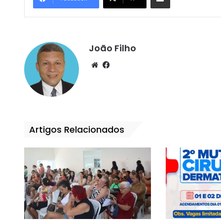
João Filho
We
Fa
bsi
ce
te
bo
ok
Artigos Relacionados