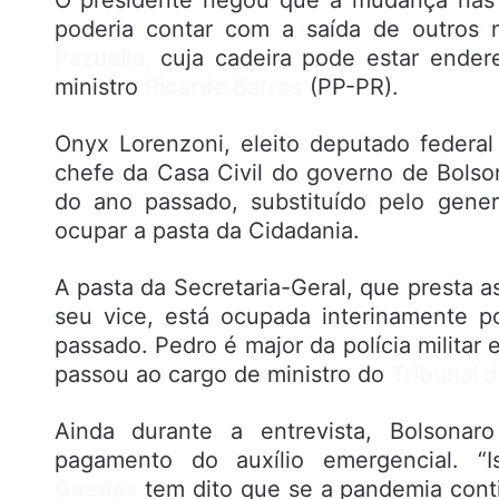
O presidente negou que a mudança nas c
poderia contar com a saída de outros
Pazuello,
cuja cadeira pode estar ende
ministro
Ricardo Barros
(PP-PR).
Onyx Lorenzoni, eleito deputado federa
chefe da Casa Civil do governo de Bolso
do ano passado, substituído pelo gene
ocupar a pasta da Cidadania.
A pasta da Secretaria-Geral, que presta a
seu vice, está ocupada interinamente 
passado. Pedro é major da polícia militar
passou ao cargo de ministro do
Tribunal 
Ainda durante a entrevista, Bolsonar
pagamento do auxílio emergencial. 
Guedes
tem dito que se a pandemia conti