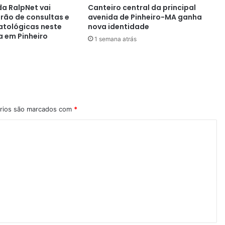
a RalpNet vai
Canteiro central da principal
irão de consultas e
avenida de Pinheiro-MA ganha
atológicas neste
nova identidade
a em Pinheiro
1 semana atrás
rios são marcados com
*