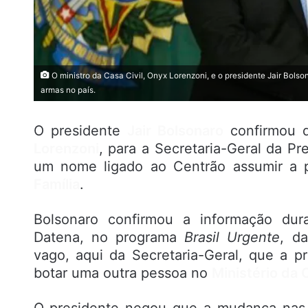
O ministro da Casa Civil, Onyx Lorenzoni, e o presidente Jair Bolson
armas no país.
O presidente
Jair Bolsonaro
confirmou q
Lorenzoni
, para a Secretaria-Geral da Pr
um nome ligado ao Centrão assumir a 
Família
.
Bolsonaro confirmou a informação dura
Datena, no programa
Brasil Urgente
, d
vago, aqui da Secretaria-Geral, que a p
botar uma outra pessoa no
Ministério da 