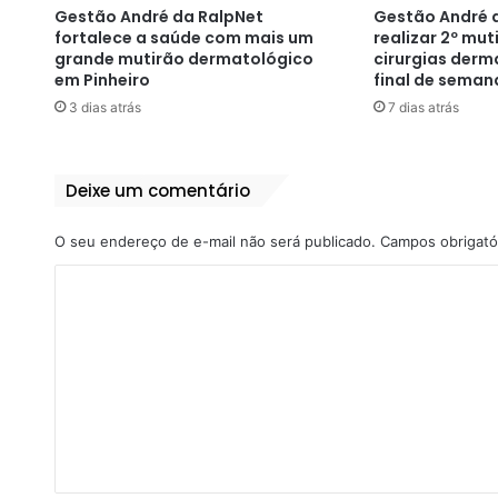
Gestão André da RalpNet
Gestão André d
fortalece a saúde com mais um
realizar 2º mut
grande mutirão dermatológico
cirurgias derm
em Pinheiro
final de seman
3 dias atrás
7 dias atrás
Deixe um comentário
O seu endereço de e-mail não será publicado.
Campos obrigató
C
o
m
e
n
t
á