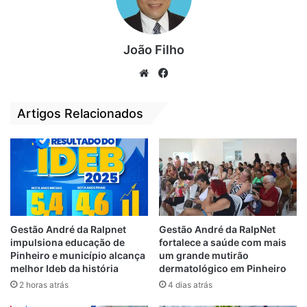
Federal”, criticou.
De acordo com Weverton, o Congresso
João Filho
Nacional tem o dever constitucional de
We
Fa
fiscalizar a boa aplicação dos recursos
bsi
ce
públicos. “Queremos saber como estão
te
bo
Artigos Relacionados
sendo aplicadas as verbas disponibilizadas
ok
e os motivos de tantas obras estarem
inacabadas. Nenhum estado escapa ao
fracasso dos projetos. Isso tem que mudar”,
afirmou.
Gestão André da Ralpnet
Gestão André da RalpNet
impulsiona educação de
fortalece a saúde com mais
Relacionado
Pinheiro e município alcança
um grande mutirão
Projeto de Pavão
Prefeitura de
melhor Ideb da história
dermatológico em Pinheiro
Filho proibe
Ribamar deixa
2 horas atrás
4 dias atrás
inauguração de
escolas e creches