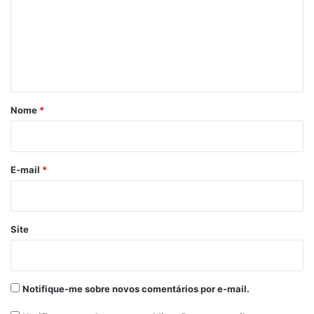
m
Weverton Rocha
e
n
t
á
r
Nome
*
i
o
*
E-mail
*
Site
Notifique-me sobre novos comentários por e-mail.