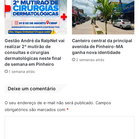
obras inacabadas
comunitárias sem
em São Luís
repasses há 5
meses
2 de julho de 2024
Em "LEGISLATIVO"
27 de julho de 2022
Em "EDUCAÇÃO"
Em Brasília-DF
Gestão André da RalpNet vai
Canteiro central da principal
secretários
realizar 2º mutirão de
avenida de Pinheiro-MA
Alessandro
consultas e cirurgias
ganha nova identidade
Bouéres e Thiago
dermatológicas neste final
2 semanas atrás
Lindoso buscam
de semana em Pinheiro
avanços para
1 semana atrás
Alcântara-MA
10 de junho de 2021
Em "PINHEIRO-MA"
Deixe um comentário
O seu endereço de e-mail não será publicado.
Campos
obrigatórios são marcados com
*
Brasília
destaque
C
Ricardo Vélez Rodriguez
Senado
o