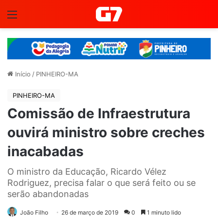
Menu
Início
/
PINHEIRO-MA
PINHEIRO-MA
Comissão de Infraestrutura
ouvirá ministro sobre creches
inacabadas
O ministro da Educação, Ricardo Vélez
Rodriguez, precisa falar o que será feito ou se
serão abandonadas
João Filho
26 de março de 2019
0
1 minuto lido