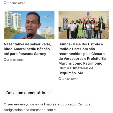
7 horas atrás
últimos meses, ideia macabra que pode ter
sido criada pela titular da Secom, Ricardo
Cappelli, para atender de forma imediata às
sugestões de Dino, como bem disse o
Marrapá. Segundo o blogue Marrapá, a
página é assinada oficialmente por Garrone
e pelo publicitário brasiliense George
Na tentativa de salvar Perla,
Bumba-Meu-Boi Estrela e
Rildo Amaral pediu bênção
Radiola Dart Som são
Marques.
até para Roseana Sarney
reconhecidos pela Câmara
de Vereadores e Prefeito Zé
3 dias atrás
Segundo o Marrapá, Garrone é assessor
Martins como Patrimônio
Cultural Imaterial de
comissionado da Assembleia Legislativa do
Bequimão-MA
Maranhão, e também é remunerado por
3 dias atrás
agências que prestam serviço ao governo
Dino. George, ex-funcionário do gabinete
Deixe um comentário
do comunista Rubens Pereira Junior,
atualmente presta serviço terceirizado à
O seu endereço de e-mail não será publicado.
Campos
milionária Informe Comunicação, que faz a
obrigatórios são marcados com
*