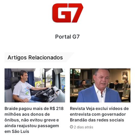
Rafael Arrais (subsecretário da Secom no
Maranhão) e por um tal de calça-curta,
Marco Aurélio Oliveira (Secretário Adjunto
da Secom).
Portal G7
Artigos Relacionados
Braide pagou mais de R$ 218
Revista Veja exclui vídeos de
milhões aos donos de
entrevista com governador
O site Diário 98, tem sido usado
ônibus, não evitou greve e
Brandão das redes sociais
simplesmente para atacar desafetos e
ainda reajustou passagem
2 dias atrás
críticos do governo de Flávio Dino nos
em São Luís