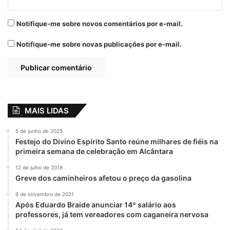
Notifique-me sobre novos comentários por e-mail.
Relacionado
Site apócrifo criado
Atos terroristas em
Notifique-me sobre novas publicações por e-mail.
nos porões do
Brasília-DF podem
Palácio dos Leões
ter sido
ataca Othelino
incentivados por
Neto
“fala justiceira” de
Flávio Dino
7 de fevereiro de 2022
Em "PINHEIRO-MA"
8 de janeiro de 2023
MAIS LIDAS
Em "BRASIL"
5 de junho de 2025
O Justiceiro: Flávio
Festejo do Divino Espírito Santo reúne milhares de fiéis na
Dino quer
primeira semana de celebração em Alcântara
solucionar crimes
iguais aos que ele
12 de julho de 2018
não solucionou no
Greve dos caminheiros afetou o preço da gasolina
Maranhão
9 de novembro de 2021
7 de janeiro de 2023
Após Eduardo Braide anunciar 14º salário aos
Em "MARANHÃO"
professores, já tem vereadores com caganeira nervosa