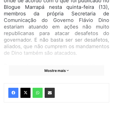
onde de acordo com o que foi publicado no
Blogue Marrapá nesta quinta-feira (13),
membros da própria Secretaria de
Comunicação do Governo Flávio Dino
estariam atuando em ações não muito
republicanas para atacar desafetos do
governador. E não basta ser ser desafetos,
aliados, que não cumprem os mandamentos
de Dino também são atacados.
De acordo com documentos publicados
Mostre mais
pelo Marrapá, um site batizado de Diário 98
ou D98, teria sido criado em 2021 com um
único objetivo, atacar desafetos. Segundo o
WhatsApp
Compartilhar por e-mail
Marrapá, o D98 teria sido registrado no
nome e CPF do jornalista Raimundo
Garrone, mas estaria sendo editado nos
porões do Palácio dos Leões pelo jornalista