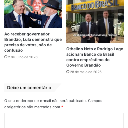
Apoio
Bancários
Chapa 2
CUT-MA
Eleição
SEEB_MA
Sindicato
Unidade Nacional
Ao receber governador
Brandão, Lula demonstra que
precisa de votos, não de
Othelino Neto e Rodrigo Lago
confusão
acionam Banco do Brasil
2 de julho de 2026
contra empréstimo do
Governo Brandão
28 de maio de 2026
Deixe um comentário
O seu endereço de e-mail não será publicado.
Campos
obrigatórios são marcados com
*
C
o