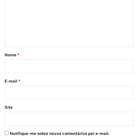
m
e
n
t
á
r
Nome
*
i
o
*
E-mail
*
Site
Notifique-me sobre novos comentários por e-mail.