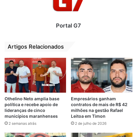
possa defender os trabalhadores e
trabalhadoras. E esse objetivo só será
conquistado com a volta à Unidade
Nacional”, destacou o presidente.
Portal G7
As eleições para o SEEB-MA ocorrem nos
Artigos Relacionados
dias 21, 22 e 23 de maio. Os bancários e
bancárias poderão nas agências, com as
urnas itinerantes. Se preferir, os
profissionais também podem votar nas 5
urnas fixas, localizadas no Banco do
Nordeste – Calhau, Superintendência da
Caixa – Edifício Manhattan III, Banco do
Othelino Neto amplia base
Empresários ganham
Brasil – Deodoro, Sede Recreativa do SEEB-
política e recebe apoio de
contratos de mais de R$ 42
lideranças de cinco
milhões na gestão Rafael
MA – Turu e Sede Social do SEEB-MA – Rua
municípios maranhenses
Leitoa em Timon
do Sol.
2 semanas atrás
2 de julho de 2026