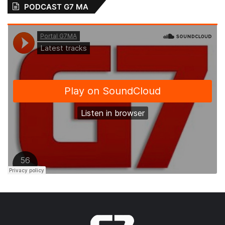
Relacionado
PODCAST G7 MA
JELS movimenta o
Paula Azevedo e
município nos
Jorge Marú
quatro cantos
prestigiam abertura
do XVI Jogos
16 de maio de 2024
Em "ESPORTES"
Escolares
Luminenses
14 de maio de 2024
Em "ESPORTES"
Prefeitura realiza a
abertura da II
Edição dos Jogos
Escolares
Alcantarenses
(JEAS)
28 de abril de 2019
Em "ALCÂNTARA-
MA"