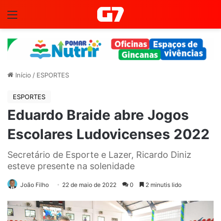
Menu
Início
/
ESPORTES
ESPORTES
Eduardo Braide abre Jogos
Escolares Ludovicenses 2022
Secretário de Esporte e Lazer, Ricardo Diniz
esteve presente na solenidade
João Filho
22 de maio de 2022
0
2 minutis lido