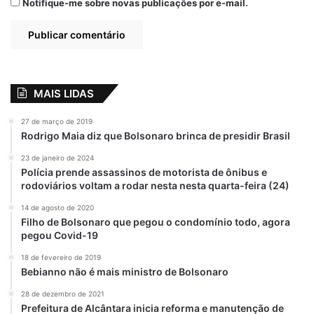
Notifique-me sobre novas publicações por e-mail.
de 15 anos, acredita que os jogos são um
novo começo. “É uma forma muito boa de
recomeçar, um novo formato, com várias
escolas e pessoas se motivando em prol do
esporte, o que é muito bom”, destacou o
MAIS LIDAS
adolescente que foi o responsável por
carregar a tocha na cerimônia de abertura
27 de março de 2019
Rodrigo Maia diz que Bolsonaro brinca de presidir Brasil
dos JELs.
23 de janeiro de 2024
Polícia prende assassinos de motorista de ônibus e
Esta é a primeira vez que o Município de
rodoviários voltam a rodar nesta nesta quarta-feira (24)
São Luís promove a etapa classificatória
14 de agosto de 2020
para os Jogos Escolares Maranhenses. “A
Filho de Bolsonaro que pegou o condomínio todo, agora
Prefeitura de São Luís corrige um erro
pegou Covid-19
histórico resgatando uma dívida com os
18 de fevereiro de 2019
alunos, atletas, professores e comunidade
Bebianno não é mais ministro de Bolsonaro
escolar ao executar a etapa municipal dos
28 de dezembro de 2021
Jogos Escolares Maranhenses. Este evento
Prefeitura de Alcântara inicia reforma e manutenção de