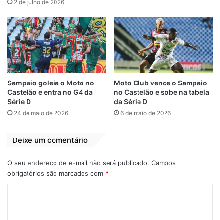
2 de julho de 2026
mantivemos com as escolas e as
federações e uma das grandes demandas
era a falta de atividades para este público
por conta das restrições sanitárias. Este
ano, com a liberação dos eventos pelos
órgãos de saúde, planejamos e
realizaremos os jogos com sucesso”,
Sampaio goleia o Moto no
Moto Club vence o Sampaio
Castelão e entra no G4 da
no Castelão e sobe na tabela
pontuou o secretário da Semdel, Ricardo
Série D
da Série D
Diniz.
24 de maio de 2026
6 de maio de 2026
Deixe um comentário
O seu endereço de e-mail não será publicado.
Campos
obrigatórios são marcados com
*
C
o