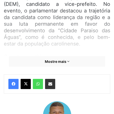
(DEM), candidato a vice-prefeito. No
evento, o parlamentar destacou a trajetória
da candidata como liderança da região e a
sua luta permanente em favor do
desenvolvimento da “Cidade Paraiso das
Águas”, como é conhecida, e pelo bem-
estar da população carolinense.
O ato político começou com uma
Mostre mais
caminhada realizada pelas ruas do bairro
Nova Carolina, um dos mais populosos da
cidade. Em apoio a Gilma e Iran, milhares
WhatsApp
Compartilhar por e-mail
de apoiadores entusiasmados percorreram
um longo percurso até a rua Carajás, onde
foi realizado o comício.
O deputado Othelino afirmou ser um