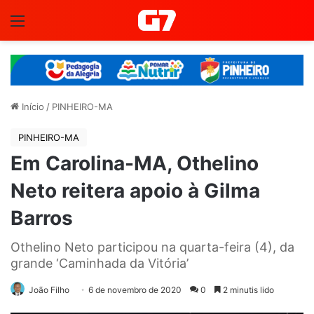
Menu
Início
/
PINHEIRO-MA
PINHEIRO-MA
Em Carolina-MA, Othelino
Neto reitera apoio à Gilma
Barros
Othelino Neto participou na quarta-feira (4), da
grande ‘Caminhada da Vitória’
João Filho
6 de novembro de 2020
0
2 minutis lido