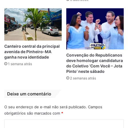
O parlamentar ressaltou ainda que os
muitos atrativos ofertados pelo município,
com sua exuberância natural e sendo um
dos mais importantes destinos turísticos do
Maranhão, fazem de Carolina uma cidade
especial. “Por esse e outros aspectos,
merece gestores que entendam essa
Canteiro central da principal
vocação do lugar e saibam cuidar com
avenida de Pinheiro-MA
Convenção do Republicanos
ganha nova identidade
carinho do seu povo e dos visitantes. E
deve homologar candidatura
1 semana atrás
do Coletivo ‘Com Você – Jota
Gilma terá esse olhar especial como
Pinto’ neste sábado
gestora”, frisou.
2 semanas atrás
Apoio
Deixe um comentário
Gilma Barros agradeceu a presença do
O seu endereço de e-mail não será publicado.
Campos
deputado no ato, que promoveu uma
obrigatórios são marcados com
*
verdadeira onda verde pelas ruas da
C
cidade, e afirmou que está preparada para