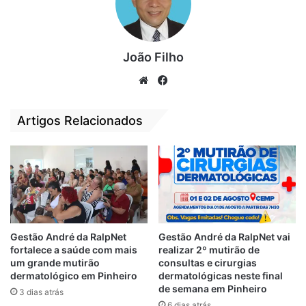
entusiasta da candidatura de Gilma Barros
pelas muitas qualidades que ela tem,
sempre sensível com as demandas da
João Filho
população de Carolina.
We
Fa
“Gilma é uma legítima filha desta terra e,
bsi
ce
além disso, é a mais capacitada para
te
bo
Artigos Relacionados
administrar a cidade porque sabe
ok
exatamente o que fazer para valorizar todos
os atrativos que Carolina tem como cidade
turística, sem deixar de priorizar os serviços
que promovam o bem-estar do povo
carolinense. O grupo político de Gilma já
tem grandes trabalhos executados na
Gestão André da RalpNet
Gestão André da RalpNet vai
fortalece a saúde com mais
realizar 2º mutirão de
cidade e vai fazer muito mais agora “,
um grande mutirão
consultas e cirurgias
afirmou Othelino.
dermatológico em Pinheiro
dermatológicas neste final
de semana em Pinheiro
3 dias atrás
6 dias atrás