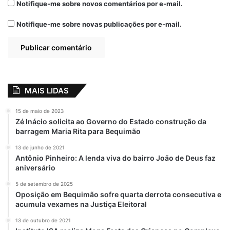
Notifique-me sobre novos comentários por e-mail.
entre outras, a realização de concurso
público, a contratação de mais médicos
Notifique-me sobre novas publicações por e-mail.
para as unidades de saúde e a construção
de moradias populares”, pontuou Iran.
Por
Sílvia Tereza
MAIS LIDAS
Eleições 2020
Em Carolina-MA
15 de maio de 2023
Zé Inácio solicita ao Governo do Estado construção da
Othelino Neto reitera apoio à Gilma Barros
barragem Maria Rita para Bequimão
13 de junho de 2021
Antônio Pinheiro: A lenda viva do bairro João de Deus faz
aniversário
5 de setembro de 2025
Oposição em Bequimão sofre quarta derrota consecutiva e
acumula vexames na Justiça Eleitoral
13 de outubro de 2021