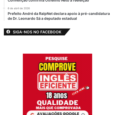
Convenção confirma Othelino Neto à reeleição
6 de abril de 2026
Prefeito André da RalpNet declara apoio à pré-candidatura
de Dr. Leonardo Sá a deputado estadual
SIGA-NOS NO FACEBOOK
Informações enviadas por fonte do G7 bem posicionada dentro da
Assembleia de Deus na Cohab. Foto: Reprodução/Print
O Conselho de Pastores da igreja, até o
momento, não reconheceu o caso como