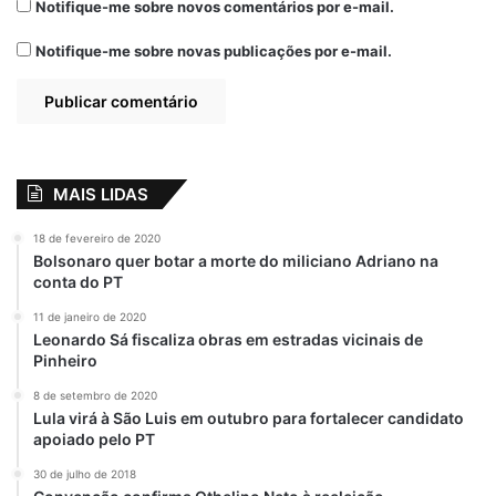
Notifique-me sobre novos comentários por e-mail.
o pastor levar um bolo para compartilharem
dentro do carro, ele teria tentado avançar
Notifique-me sobre novas publicações por e-mail.
fisicamente, tocando suas pernas, o que foi
imediatamente repreendido por ela.
Outro ponto que gerou controvérsia é o
suposto uso de sermões preparados pela
MAIS LIDAS
jovem nas pregações do pastor. A moça
teria conhecimentos em Teologia
18 de fevereiro de 2020
Bolsonaro quer botar a morte do miliciano Adriano na
Reformada, corrente teológica que, em
conta do PT
alguns pontos, diverge da doutrina
11 de janeiro de 2020
tradicional da Assembleia de Deus.
Leonardo Sá fiscaliza obras em estradas vicinais de
Pinheiro
8 de setembro de 2020
Lula virá à São Luis em outubro para fortalecer candidato
apoiado pelo PT
30 de julho de 2018