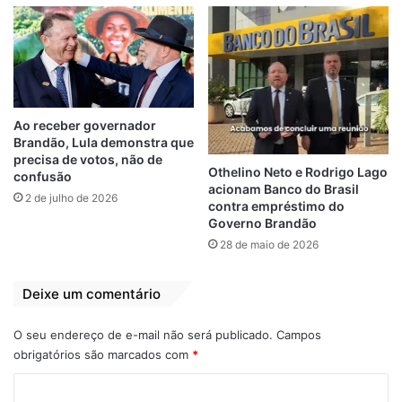
Ao receber governador
Brandão, Lula demonstra que
precisa de votos, não de
Othelino Neto e Rodrigo Lago
confusão
acionam Banco do Brasil
2 de julho de 2026
contra empréstimo do
Governo Brandão
Mensagem encaminhada pelo pastor Eric Karley a Jovem obtidas
28 de maio de 2026
pelo G7 com exclusividade. Foto: Reprodução/Print
Deixe um comentário
De acordo com fontes próximas à liderança
da igreja, Eric Karley é casado há mais de
O seu endereço de e-mail não será publicado.
Campos
cinco anos e tem uma filha. O suposto
obrigatórios são marcados com
*
“namoro virtual” teria começado há meses,
C
mas só veio à tona com o vazamento das