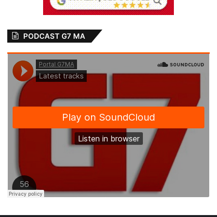
adultério, sob a justificativa de que não
houve “conjunção carnal”. Essa decisão tem
gerado revolta entre os membros da igreja,
PODCAST G7 MA
que pedem posicionamento mais firme e o
afastamento imediato do pastor Eric Karley.
Além da indignação interna, o episódio
virou motivo de comentários e piadas nas
redes sociais, causando constrangimento
público à denominação. Fiéis relatam
tristeza e decepção com a condução do
caso e com a falta de medidas mais duras
por parte da liderança da igreja.
O pastor Eric Karley e a liderança da
Assembleia de Deus em São Luís ainda não
se pronunciaram oficialmente sobre o caso.