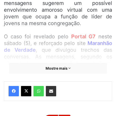
mensagens sugerem um possível
envolvimento amoroso virtual com uma
jovem que ocupa a função de líder de
jovens na mesma congregação.
O caso foi revelado pelo
Portal G7
neste
sábado (5), e reforçado pelo site
Maranhão
de Verdade
, que divulgou trechos das
conversas. As mensagens, segundo os
sites, teriam um tom romântico e indicam
Mostre mais
troca frequente de afeto entre o pastor e a
jovem. Frases como “Bom dia, meu amor”,
“Vamos criar juntos um sermão” e até “Me
WhatsApp
Compartilhar por e-mail
empresta seu cartão de crédito?” aparecem
nos prints, que rapidamente viralizaram.