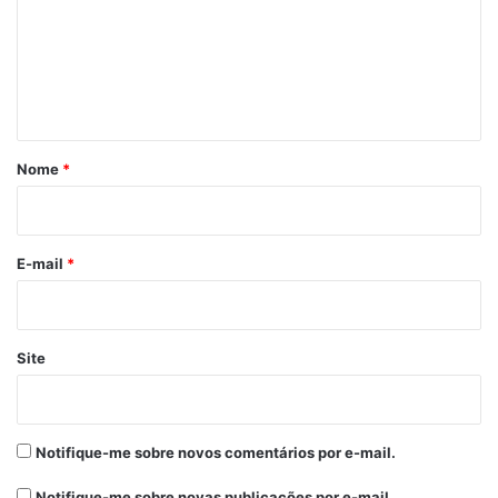
e
n
t
á
r
Nome
*
i
o
*
E-mail
*
Site
Notifique-me sobre novos comentários por e-mail.
Notifique-me sobre novas publicações por e-mail.