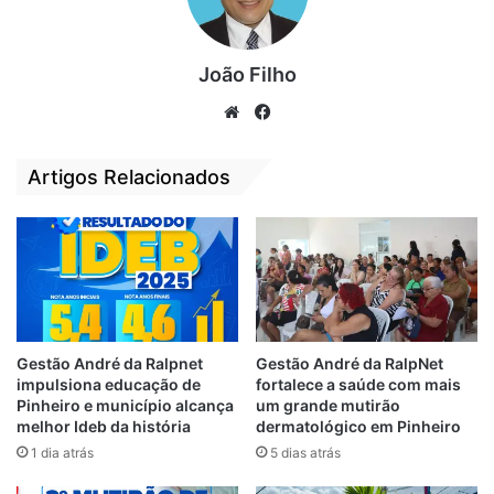
pinheirense, Ana Paula vem sendo cogitada
para compor uma chapa nas eleições
João Filho
municipais de Pinheiro. Segundo o
jornalista Vandoval Rodrigues, que publicou
We
Fa
em seu Blogue, as conversas já estariam
bsi
ce
bastante avançadas. Luciano Genésio sabe
te
bo
Artigos Relacionados
da força de Ana Paula e Othelino Neto.
ok
Relacionado
Esposa de Othelino
Othelino Neto
Neto será vice de
confirma pré-
Luciano Genésio
candidatura de Ana
Gestão André da Ralpnet
Gestão André da RalpNet
Paula a prefeita de
25 de agosto de 2020
impulsiona educação de
fortalece a saúde com mais
Em "PINHEIRO-MA"
Pinheiro-MA
Pinheiro e município alcança
um grande mutirão
25 de maio de 2023
melhor Ideb da história
dermatológico em Pinheiro
Em "POLÍTICA"
1 dia atrás
5 dias atrás
Convenção