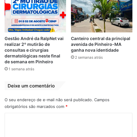
oficializa chapa de
Luciano Genésio e
Ana Paula em
Pinheiro-MA
4 de setembro de 2020
Em "PINHEIRO-MA"
Gestão André da RalpNet vai
Canteiro central da principal
realizar 2º mutirão de
avenida de Pinheiro-MA
consultas e cirurgias
ganha nova identidade
dermatológicas neste final
2 semanas atrás
Ana Paula Lobato
destaque
de semana em Pinheiro
1 semana atrás
Eleições 2020
Luciano Genésio
Deixe um comentário
Pinheiro
O seu endereço de e-mail não será publicado.
Campos
obrigatórios são marcados com
*
C
o
m