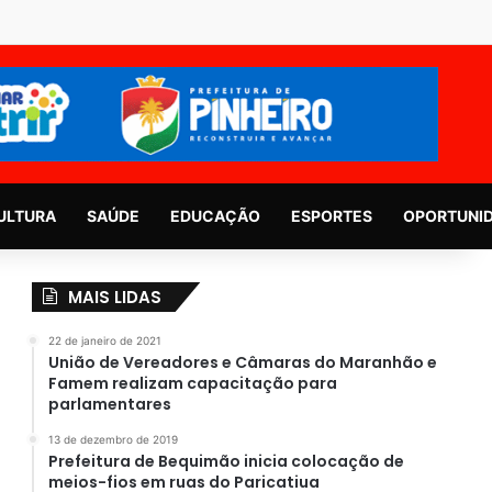
ULTURA
SAÚDE
EDUCAÇÃO
ESPORTES
OPORTUNI
MAIS LIDAS
22 de janeiro de 2021
União de Vereadores e Câmaras do Maranhão e
Famem realizam capacitação para
parlamentares
13 de dezembro de 2019
Prefeitura de Bequimão inicia colocação de
meios-fios em ruas do Paricatiua