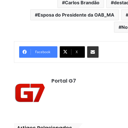
Carlos Brandão
desta
Esposa do Presidente da OAB_MA
No
Compartilhar por e-mail
Facebook
X
Portal G7
Artigos Relacionados