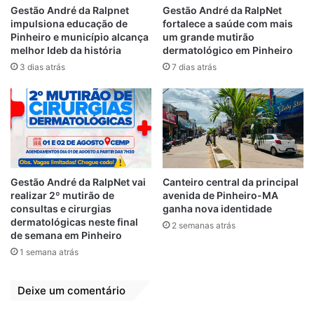
nacional. Também monitora a execução e
Gestão André da Ralpnet
Gestão André da RalpNet
impulsiona educação de
fortalece a saúde com mais
os resultados dos programas sociais e
Pinheiro e município alcança
um grande mutirão
serviços oferecidos à população.
melhor Ideb da história
dermatológico em Pinheiro
3 dias atrás
7 dias atrás
“O fornecimento das informações da área
da Assistência Social, por meio do Censo
Suas, possibilita conhecimento da realidade
de cada município, com vistas à
implementação de políticas sociais para a
diminuição das desigualdades e a garantia
Gestão André da RalpNet vai
Canteiro central da principal
dos direitos fundamentais dos cidadãos”,
realizar 2º mutirão de
avenida de Pinheiro-MA
destacou o presidente da Famem, Erlanio
consultas e cirurgias
ganha nova identidade
dermatológicas neste final
2 semanas atrás
Xavier.
de semana em Pinheiro
1 semana atrás
É oportuna a utilização dos dados para
elaboração dos instrumentos de
Deixe um comentário
planejamento, tais como o Plano Plurianual,