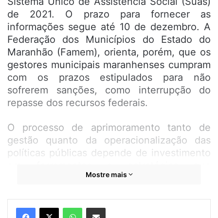
Sistema Único de Assistência Social (Suas)
de 2021. O prazo para fornecer as
informações segue até 10 de dezembro. A
Federação dos Municípios do Estado do
Maranhão (Famem), orienta, porém, que os
gestores municipais maranhenses cumpram
com os prazos estipulados para não
sofrerem sanções, como interrupção do
repasse dos recursos federais.
O processo de aprimoramento tanto de
gestão quanto da operacionalização das
políticas públicas depende de investimento
em ferramentas e estratégias que
Mostre mais
proporcionem aos gestores uma leitura
ampla sobre sua realidade. O Censo Suas é
uma ferramenta fundamental para que o
WhatsApp
Compartilhar por e-mail
órgão gestor federal acompanhe os