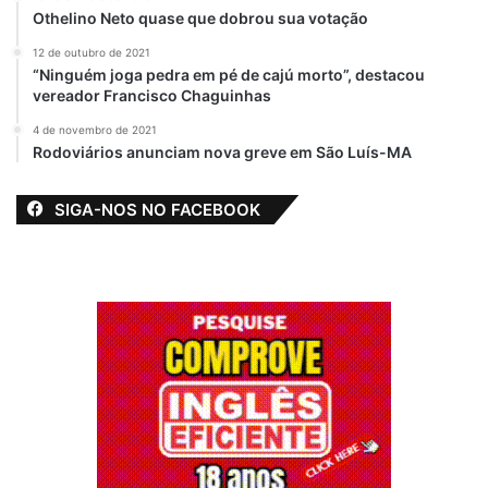
Em "PINHEIRO-MA"
Othelino Neto quase que dobrou sua votação
12 de outubro de 2021
“Ninguém joga pedra em pé de cajú morto”, destacou
vereador Francisco Chaguinhas
Alerta
Assistência Social
Brasil
4 de novembro de 2021
Famem
Maranhão
Rodoviários anunciam nova greve em São Luís-MA
SIGA-NOS NO FACEBOOK