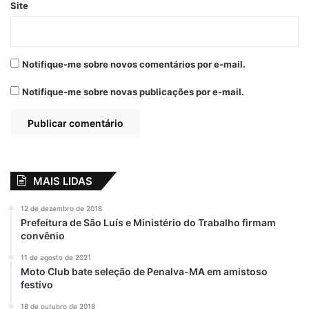
Site
para os Entes que impactem na
continuidade da execução dos serviços
socioassistenciais do Município.
Notifique-me sobre novos comentários por e-mail.
Notifique-me sobre novas publicações por e-mail.
Relacionado
Famem atua para
IBGE realizará
evitar que 65
censo demográfico
prefeituras
em 2021 com
maranhenses
auxílio da Famem
percam repasses
7 de fevereiro de 2021
MAIS LIDAS
em 2023
Em "PINHEIRO-MA"
1 de janeiro de 2023
12 de dezembro de 2018
Em "MARANHÃO"
Prefeitura de São Luís e Ministério do Trabalho firmam
convênio
Presidente da
Famem vai à luta
11 de agosto de 2021
Moto Club bate seleção de Penalva-MA em amistoso
pela realização do
festivo
Censo 2020
30 de março de 2021
18 de outubro de 2018