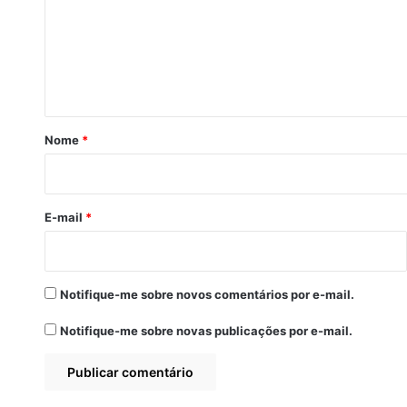
e
n
t
á
r
Nome
*
i
o
*
E-mail
*
Notifique-me sobre novos comentários por e-mail.
Notifique-me sobre novas publicações por e-mail.