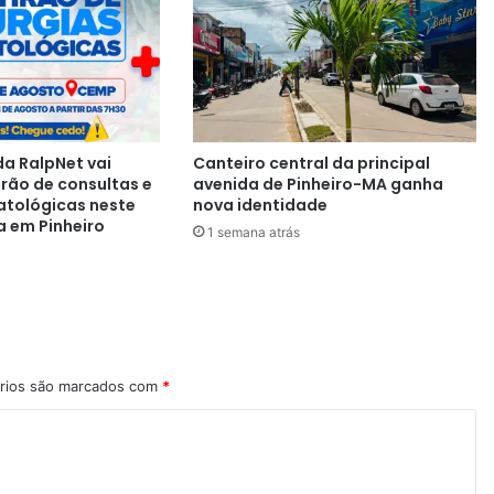
a RalpNet vai
Canteiro central da principal
irão de consultas e
avenida de Pinheiro-MA ganha
atológicas neste
nova identidade
a em Pinheiro
1 semana atrás
rios são marcados com
*