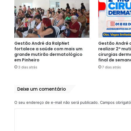
Gestão André da RalpNet
Gestão André d
fortalece a saúde com mais um
realizar 2º mut
grande mutirão dermatológico
cirurgias derm
em Pinheiro
final de seman
3 dias atrás
7 dias atrás
Deixe um comentário
O seu endereço de e-mail não será publicado.
Campos obrigató
C
o
m