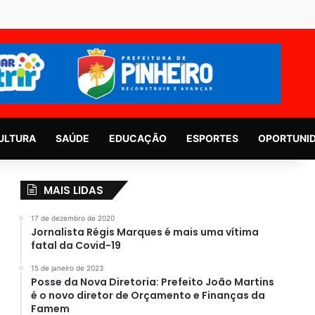
ULTURA
SAÚDE
EDUCAÇÃO
ESPORTES
OPORTUNI
MAIS LIDAS
17 de dezembro de 2020
Jornalista Régis Marques é mais uma vítima
fatal da Covid-19
15 de janeiro de 2023
Posse da Nova Diretoria: Prefeito João Martins
é o novo diretor de Orçamento e Finanças da
Famem