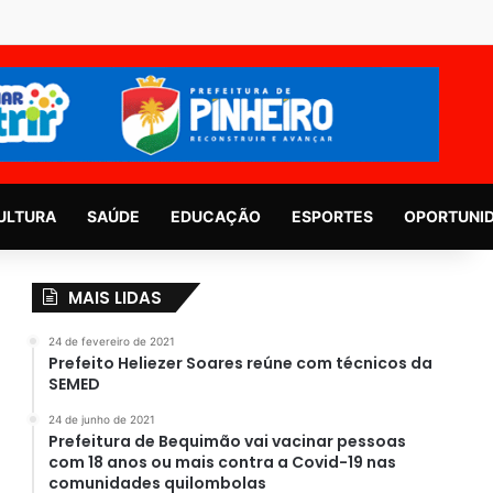
ULTURA
SAÚDE
EDUCAÇÃO
ESPORTES
OPORTUNI
MAIS LIDAS
24 de fevereiro de 2021
Prefeito Heliezer Soares reúne com técnicos da
SEMED
24 de junho de 2021
Prefeitura de Bequimão vai vacinar pessoas
com 18 anos ou mais contra a Covid-19 nas
comunidades quilombolas