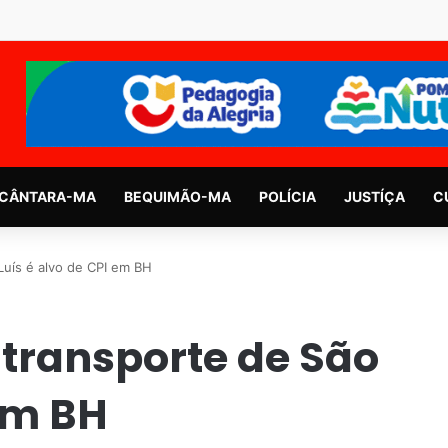
CÂNTARA-MA
BEQUIMÃO-MA
POLÍCIA
JUSTÍÇA
C
Luís é alvo de CPI em BH
 transporte de São
 em BH