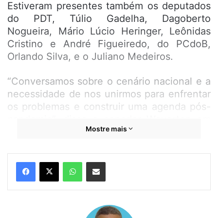
Estiveram presentes também os deputados
do PDT, Túlio Gadelha, Dagoberto
Nogueira, Mário Lúcio Heringer, Leônidas
Cristino e André Figueiredo, do PCdoB,
Orlando Silva, e o Juliano Medeiros.
“Conversamos sobre o cenário nacional e a
necessidade de nos unirmos para enfrentar
os problemas e construir uma agenda pós-
pandemia”, disse o senador Weverton em
Mostre mais
sua rede social.
WhatsApp
Compartilhar por e-mail
Guilherme Boulos
PSOL
Weverton