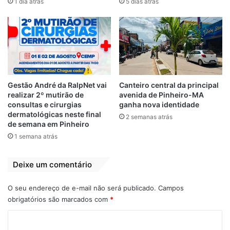
1 dia atrás
5 dias atrás
Gestão André da RalpNet vai
Canteiro central da principal
realizar 2º mutirão de
avenida de Pinheiro-MA
consultas e cirurgias
ganha nova identidade
dermatológicas neste final
2 semanas atrás
de semana em Pinheiro
1 semana atrás
Deixe um comentário
O seu endereço de e-mail não será publicado.
Campos
obrigatórios são marcados com
*
C