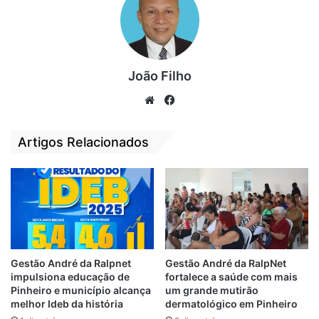
João Filho
We
Fa
bsi
ce
te
bo
Artigos Relacionados
ok
Gestão André da Ralpnet
Gestão André da RalpNet
impulsiona educação de
fortalece a saúde com mais
Pinheiro e município alcança
um grande mutirão
melhor Ideb da história
dermatológico em Pinheiro