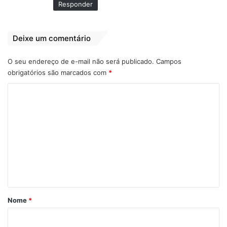
Responder
Deixe um comentário
O seu endereço de e-mail não será publicado.
Campos
obrigatórios são marcados com
*
C
o
m
e
n
t
á
r
Nome
*
i