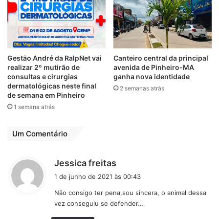
6 de abril de 2021
20 de fevereiro de 2023
Em "PINHEIRO-MA"
Em "POLÍCIA"
Homem é
encontrado morto
dentro de carro em
Gestão André da RalpNet vai
Canteiro central da principal
São Mateus-MA
realizar 2º mutirão de
avenida de Pinheiro-MA
20 de novembro de 2022
consultas e cirurgias
ganha nova identidade
Em "POLÍCIA"
dermatológicas neste final
2 semanas atrás
de semana em Pinheiro
1 semana atrás
Animal
Burra
Coice
Homem
Um Comentário
Morreu
São Luís-MA
Sexo
d
Jessica freitas
i
1 de junho de 2021 às 00:43
s
Não consigo ter pena,sou sincera, o animal dessa
s
vez conseguiu se defender…
e
: