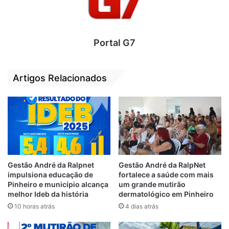
manter relações sexuais com o animal. O
homem foi atingido com um coice e devido
o impacto morreu no local.
Portal G7
O corpo dele foi encontrado próximo de
onde a burra estava amarrada. A calça da
Artigos Relacionados
vítima foi encontrada ao lado do corpo que
foi removido para o Instituto Médico Legal
(IML).
Por
Silvan Alves
Gestão André da Ralpnet
Gestão André da RalpNet
impulsiona educação de
fortalece a saúde com mais
Relacionado
Pinheiro e município alcança
um grande mutirão
Homem que matou
Homem morre
melhor Ideb da história
dermatológico em Pinheiro
esposa em São
durante poda de
10 horas atrás
4 dias atrás
Luís-MA, diz que
árvore em São
estava sendo traído
Luís-MA