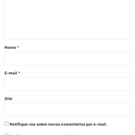
m
24 de março de 2022
e
Em "MARANHÃO"
n
t
Arthur Lira
Bolsonaro
Brasil
á
r
Nome
*
Cassação
i
o
*
E-mail
*
Site
Notifique-me sobre novos comentários por e-mail.