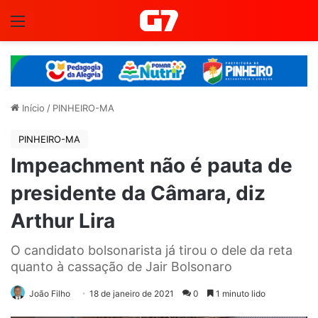
Menu
Início
/
PINHEIRO-MA
PINHEIRO-MA
Impeachment não é pauta de
presidente da Câmara, diz
Arthur Lira
O candidato bolsonarista já tirou o dele da reta
quanto à cassação de Jair Bolsonaro
João Filho
18 de janeiro de 2021
0
1 minuto lido