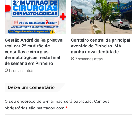
vacinar primeiro, “não posso dizer que
desrespeitando, mas passando à frente [de
outros estados]”, disse.
Por
Guilherme Mendes
Gestão André da RalpNet vai
Canteiro central da principal
realizar 2º mutirão de
avenida de Pinheiro-MA
consultas e cirurgias
ganha nova identidade
dermatológicas neste final
2 semanas atrás
Relacionado
de semana em Pinheiro
Baleia Rossi deve
Deputados elegem
1 semana atrás
derrotar candidato
corrupto para
de Bolsonaro na
presidente da
eleição da Câmara
Câmara Federal
Deixe um comentário
Federal
1 de fevereiro de 2021
Em "PINHEIRO-MA"
29 de dezembro de 2020
O seu endereço de e-mail não será publicado.
Campos
Em "PINHEIRO-MA"
obrigatórios são marcados com
*
Arthur Lira debate
C
pauta municipalista
o
com prefeitos do
Maranhão