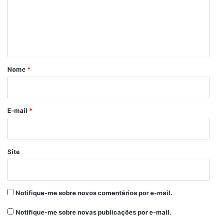
Por O DIA
e
n
t
Bolsonaro
Brasil
destaque
á
Eleito 2018
Novo Presidente
r
Nome
*
i
Presidente
o
*
E-mail
*
Site
Notifique-me sobre novos comentários por e-mail.
Notifique-me sobre novas publicações por e-mail.