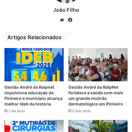
contaminação dos recursos hídricos de
João Filho
superfície.
We
Fa
A situação também coloca em risco a vida e
bsi
ce
saúde das pessoas que precisam ir ao lixão
te
bo
Artigos Relacionados
em busca de materiais que possam ser
ok
vendidos para reciclagem. “O descarte de
resíduos sólidos passíveis de reutilização e
de reciclagem, inapropriadamente, mantém
em exclusão social várias pessoas que
poderiam ser empregadas em coleta,
segregação e em indústrias de reciclagem”,
Gestão André da Ralpnet
Gestão André da RalpNet
impulsiona educação de
fortalece a saúde com mais
complementa.
Pinheiro e município alcança
um grande mutirão
melhor Ideb da história
dermatológico em Pinheiro
O processo teve como relator o
1 dia atrás
5 dias atrás
desembargador Raimundo José Barros de
Sousa. Também participaram os