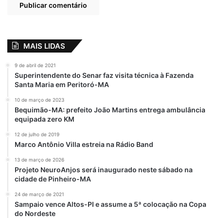
Justiça Eleitoral
contesta
candidatura de
Fred Campos a
prefeito de Paço do
MAIS LIDAS
Lumiar
16 de agosto de 2024
9 de abril de 2021
Em "JUSTÍÇA"
Superintendente do Senar faz visita técnica à Fazenda
Santa Maria em Peritoró-MA
10 de março de 2023
Bequimão-MA: prefeito João Martins entrega ambulância
Condenado
destaque
Ex-prefeito
equipada zero KM
Josemar Sobreiro
Justiça
12 de julho de 2019
Marco Antônio Villa estreia na Rádio Band
13 de março de 2026
Projeto NeuroAnjos será inaugurado neste sábado na
cidade de Pinheiro-MA
24 de março de 2021
Sampaio vence Altos-PI e assume a 5ª colocação na Copa
do Nordeste