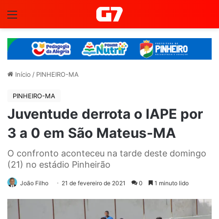
Menu
Início
/
PINHEIRO-MA
PINHEIRO-MA
Juventude derrota o IAPE por
3 a 0 em São Mateus-MA
O confronto aconteceu na tarde deste domingo
(21) no estádio Pinheirão
João Filho
21 de fevereiro de 2021
0
1 minuto lido