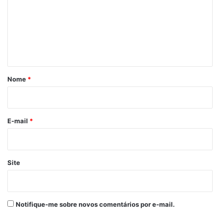
m
Futebol 2021
Juventude
Por 3 a 0
e
Venceu o IAPE
n
t
á
r
Nome
*
i
o
*
E-mail
*
Site
Notifique-me sobre novos comentários por e-mail.