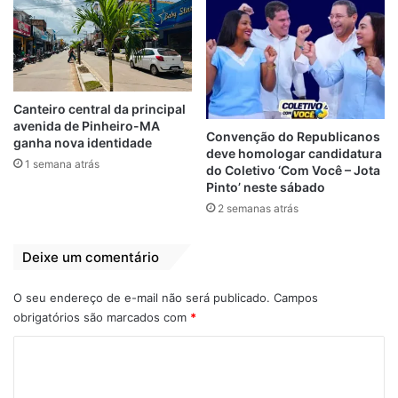
Relacionado
Maranhense 2022:
Juventude goleia
IAPE vence
IAPE por 3 0 e abre
Canteiro central da principal
Juventude-Samas
vantagem
avenida de Pinheiro-MA
por 1 a 0
26 de abril de 2021
Convenção do Republicanos
ganha nova identidade
Em "PINHEIRO-MA"
deve homologar candidatura
6 de fevereiro de 2022
1 semana atrás
Em "ESPORTES"
do Coletivo ‘Com Você – Jota
Pinto’ neste sábado
Iape vence por 2 a
2 semanas atrás
0, mas o Juventude
foi quem garantiu
Deixe um comentário
vaga na semifinal
29 de abril de 2021
Em "PINHEIRO-MA"
O seu endereço de e-mail não será publicado.
Campos
obrigatórios são marcados com
*
C
Campeonato Maranhense
destaque
o