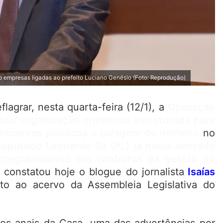
empresas ligadas ao prefeito Luciano Genésio (Foto: Reprodução)
lagrar, nesta quarta-feira (12/1), a
Operação
ular organização criminosa estruturada para
e recursos públicos e lavagem de dinheiro
no
deputado Leonardo Sá (PL) já havia alertado
irregularidades em contratos da gestão do
 constatou hoje o blogue do jornalista
Isaías
to ao acervo da Assembleia Legislativa do
os anais da Casa, uma das advertências por