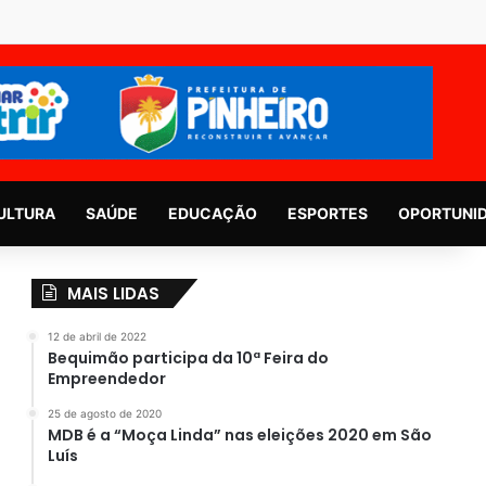
ULTURA
SAÚDE
EDUCAÇÃO
ESPORTES
OPORTUNI
MAIS LIDAS
12 de abril de 2022
Bequimão participa da 10ª Feira do
Empreendedor
25 de agosto de 2020
MDB é a “Moça Linda” nas eleições 2020 em São
Luís