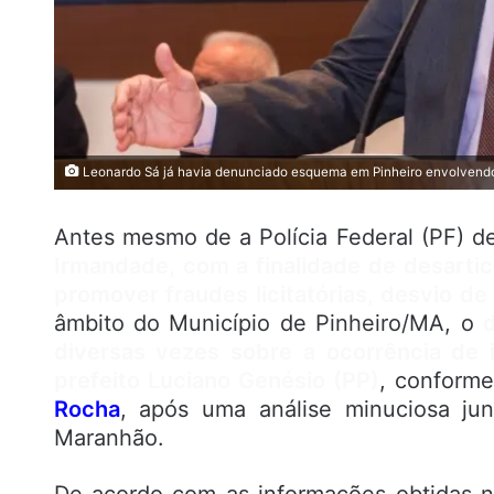
Leonardo Sá já havia denunciado esquema em Pinheiro envolvendo 
Antes mesmo de a Polícia Federal (PF) def
Irmandade, com a finalidade de desartic
promover fraudes licitatórias, desvio d
âmbito do Município de Pinheiro/MA, o
diversas vezes sobre a ocorrência de 
prefeito Luciano Genésio (PP)
, conforme
Rocha
, após uma análise minuciosa jun
Maranhão.
De acordo com as informações obtidas n