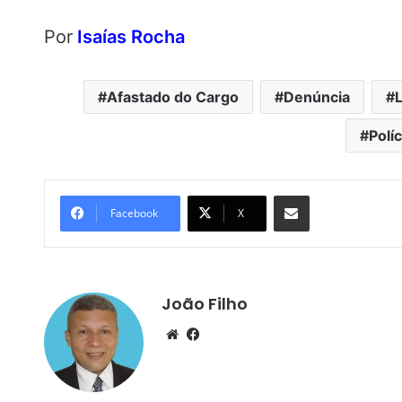
Por
Isaías Rocha
Afastado do Cargo
Denúncia
Polí
Compartilhar por e-mail
Facebook
X
João Filho
We
Fa
bsi
ce
te
bo
ok