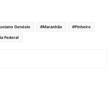
Luciano Genésio
Maranhão
Pinheiro
cia Federal