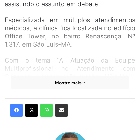
assistindo o assunto em debate.
Especializada em múltiplos atendimentos
médicos, a clínica fica localizada no edifício
Office Tower, no bairro Renascença, Nº
1.317, em São Luís-MA.
Com o tema “A Atuação da Equipe
Multiprofissional no Atendimento com
Crianças”, a transmissão recebeu Hília Maia,
Mostre mais
psicóloga especializada em atendimentos a
crianças, jovens e adultos; Danilo Veras,
terapeuta ocupacional, especialista em
WhatsApp
Compartilhar por e-mail
saúde mental e psicomotricidade (adulto e
infantil); e Deisiana Mendes, fonoaudióloga,
especialista em fonoaudiologia de crianças,
adultos e idosos.