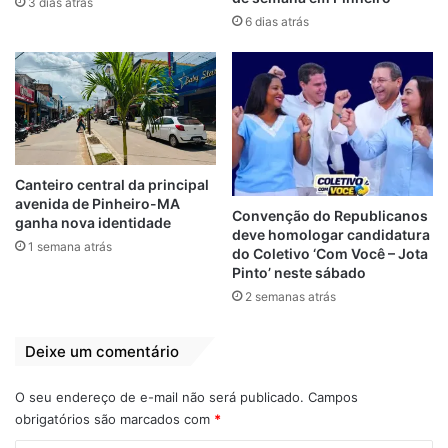
3 dias atrás
a Florescer Saúde disponibilizou a
6 dias atrás
transmissão na íntegra em seu feed no
perfil do Instagram. Assista abaixo na
íntegra:
Canteiro central da principal
avenida de Pinheiro-MA
Convenção do Republicanos
ganha nova identidade
deve homologar candidatura
1 semana atrás
do Coletivo ‘Com Você – Jota
Pinto’ neste sábado
2 semanas atrás
Deixe um comentário
O seu endereço de e-mail não será publicado.
Campos
obrigatórios são marcados com
*