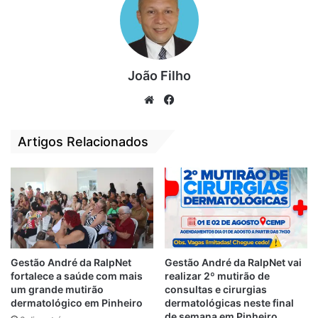
João Filho
We
Fa
bsi
ce
Em um dos pontos de destaque da live, o
te
bo
Artigos Relacionados
terapeuta ocupacional Danilo Veras falou da
ok
contribuição da equipe multiprofissional no
tratamento das crianças. “A equipe
multiprofissional tem uma grande
contribuição para o avanço no tratamento
de nossas crianças”, frisou ele, que foi o
intermediador da live que teve 1h de
Gestão André da RalpNet
Gestão André da RalpNet vai
fortalece a saúde com mais
realizar 2º mutirão de
duração.
um grande mutirão
consultas e cirurgias
dermatológico em Pinheiro
dermatológicas neste final
Para quem não assistiu a mega live ao vivo,
de semana em Pinheiro