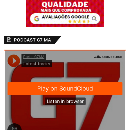
Chaguinhas
Herberth Pereira
lamenta morte do
(Betinho da rádio
radialista Juarez
Educadora)
Sousa
2 de abril de 2023
Em "MARANHÃO"
26 de fevereiro de 2021
Em "PINHEIRO-MA"
PODCAST G7 MA
Radialista Helena
Leite morre aos 67
anos de idade
30 de março de 2019
Em "PINHEIRO-MA"
Ativista Cultural
Cultura
jornalismo
Juarez Sousa
Luto
Maranhão
Morre
Radialista
Rádio
São Luís
Vítima de Covid-19