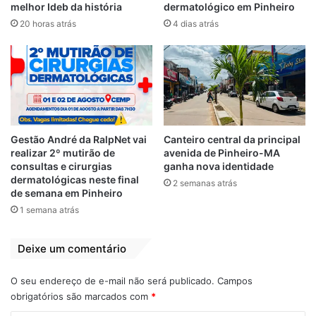
(uma misturas de toadas românticas de
melhor Ideb da história
dermatológico em Pinheiro
bumba-boi em ritmo de bolero). Juarez era
20 horas atrás
4 dias atrás
motense roxo, daqueles que não abria nem
para o trem.
Juarez Sousa era casado com Ana e deixa
dois filhos (Thiago e Vanessa). O
Portal G7
se solidariza com a família e os amigos do
Gestão André da RalpNet vai
Canteiro central da principal
radialista neste momento de profunda dor.
realizar 2º mutirão de
avenida de Pinheiro-MA
consultas e cirurgias
ganha nova identidade
dermatológicas neste final
Nota de Pesar de autoridades pela morte
2 semanas atrás
de semana em Pinheiro
do radialista
1 semana atrás
Deixe um comentário
O seu endereço de e-mail não será publicado.
Campos
obrigatórios são marcados com
*