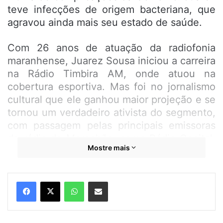
teve infecções de origem bacteriana, que
agravou ainda mais seu estado de saúde.
Com 26 anos de atuação da radiofonia
maranhense, Juarez Sousa iniciou a carreira
na Rádio Timbira AM, onde atuou na
cobertura esportiva. Mas foi no jornalismo
cultural que ele ganhou maior projeção e se
tornou um verdadeiro ativista do segmento,
com passagem pelas principais emissoras
de rádio do Maranhão, como Rádio Capital,
Mostre mais
Rádio Difusora e Rádio Educadora.
Sua forte ligação com a cultura popular,
WhatsApp
Compartilhar por e-mail
especialmente com o Bumba-Meu-Boi tem
origem familiar, mas foi estimulada
profissionalmente graças ao apoio que