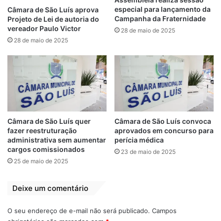
prejudicando a
20 de março de 2023
especial para lançamento da
Câmara de São Luís aprova
população de São
Em "LEGISLATIVO"
Campanha da Fraternidade
Projeto de Lei de autoria do
Luís
vereador Paulo Victor
28 de maio de 2025
12 de junho de 2022
Em "SÃO LUÍS-MA"
28 de maio de 2025
Câmara de São Luís
aprova 4 projetos
de lei de autoria de
Fátima Araújo
24 de março de 2023
Em "LEGISLATIVO"
Câmara de São Luís quer
Câmara de São Luís convoca
fazer reestruturação
aprovados em concurso para
administrativa sem aumentar
perícia médica
cargos comissionados
Fátima Araújo
Lei
Maranhão
23 de maio de 2025
25 de maio de 2025
São Luís
Vereadora
Deixe um comentário
O seu endereço de e-mail não será publicado.
Campos