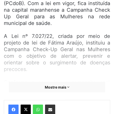
(PCdoB). Com a lei em vigor, fica instituída
na capital maranhense a Campanha Check
Up Geral para as Mulheres na rede
municipal de saúde.
A Lei nº 7.027/22, criada por meio de
projeto de lei de Fátima Araújo, instituiu a
Campanha Check-Up Geral nas Mulheres
com o objetivo de alertar, prevenir e
orientar sobre o surgimento de doenças
precoces.
Conforme a nova lei, a campanha será
Mostre mais
realizada anualmente e promoverá
atividades como palestras e ações de
conscientização sobre os cuidados
WhatsApp
Compartilhar por e-mail
preventivos, além de oferecer