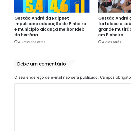
Gestão André da Ralpnet
Gestão André 
impulsiona educação de Pinheiro
fortalece a s
e município alcança melhor Ideb
grande mutirã
da história
em Pinheiro
48 minutos atrás
4 dias atrás
Deixe um comentário
O seu endereço de e-mail não será publicado.
Campos obrigató
C
o
m
e
n