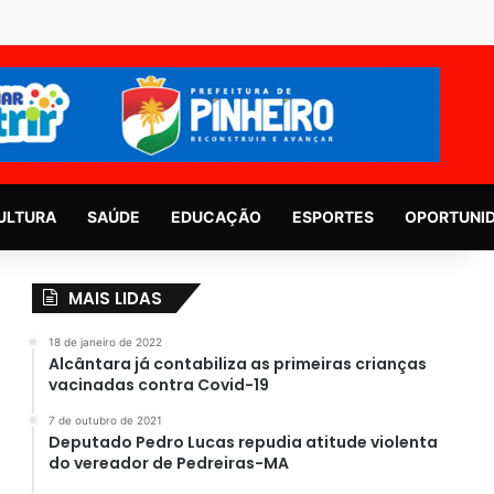
ULTURA
SAÚDE
EDUCAÇÃO
ESPORTES
OPORTUNI
MAIS LIDAS
18 de janeiro de 2022
Alcântara já contabiliza as primeiras crianças
vacinadas contra Covid-19
7 de outubro de 2021
Deputado Pedro Lucas repudia atitude violenta
do vereador de Pedreiras-MA