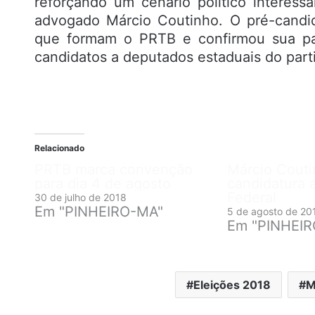
reforçando um cenário político interes
advogado Márcio Coutinho. O pré-candi
que formam o PRTB e confirmou sua par
candidatos a deputados estaduais do part
Relacionado
PRTB marca convenção
Márcio Couti
para dia 4 de agosto
candidatura 
Federal
30 de julho de 2018
Em "PINHEIRO-MA"
5 de agosto de 20
Em "PINHEI
Eleições 2018
M