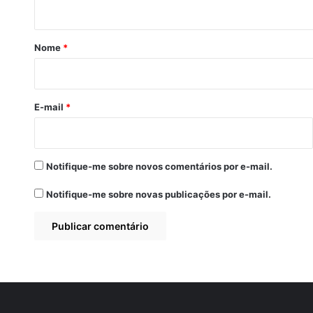
t
á
r
Nome
*
i
o
*
E-mail
*
Notifique-me sobre novos comentários por e-mail.
Notifique-me sobre novas publicações por e-mail.