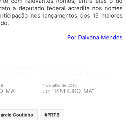
sante com relevantes nomes, entre eles o do
dato a deputado federal acredita nos nomes
ticipação nos lançamentos dos 15 maiores
ido.
Por Dalvana Mendes
nho confirma
Márcio Coutinho
a Deputado
intensifica agenda no Sul
do Maranhão
18
4 de julho de 2018
RO-MA"
Em "PINHEIRO-MA"
árcio Coutinho
PRTB