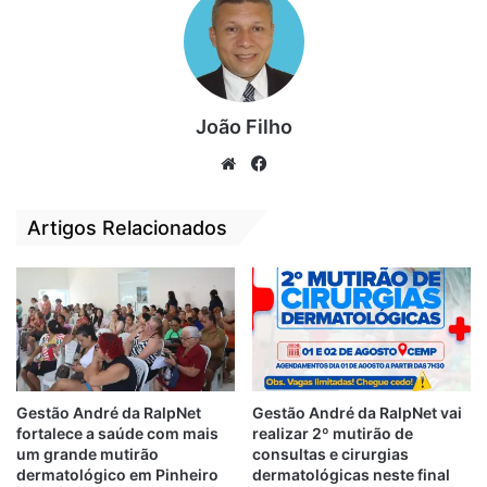
para amigos do trabalho, acompanhada de
uma mensagem de apoio ao presidente
Bolsonaro.
Resta saber se Duarte Júnior deixará
João Filho
Duarte Pai levar o projeto adiante.
We
Fa
bsi
ce
Por
Leandro Miranda
te
bo
Artigos Relacionados
ok
Duarte Jr
Duarte Pai
Nova Política
Paço do Lumiar
politica
Pré-candidato
Gestão André da RalpNet
Gestão André da RalpNet vai
fortalece a saúde com mais
realizar 2º mutirão de
um grande mutirão
consultas e cirurgias
dermatológico em Pinheiro
dermatológicas neste final