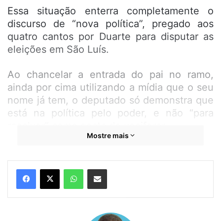
Essa situação enterra completamente o
discurso de “nova política”, pregado aos
quatro cantos por Duarte para disputar as
eleições em São Luís.
Ao chancelar a entrada do pai no ramo,
ainda por cima utilizando a mídia que o seu
nome já tem, o deputado só demonstra que
está na política pelo poder, e não “para
resolver” como gosta de vociferar.
Mostre mais
Talvez por isso o Instagram de ‘Duarte Pai’
foi apagado e a estratégia de fake news foi
WhatsApp
Compartilhar por e-mail
usada.
Mas ela não cola, já que o pai do deputado
espalhou a arte da sua pré-candidatura até