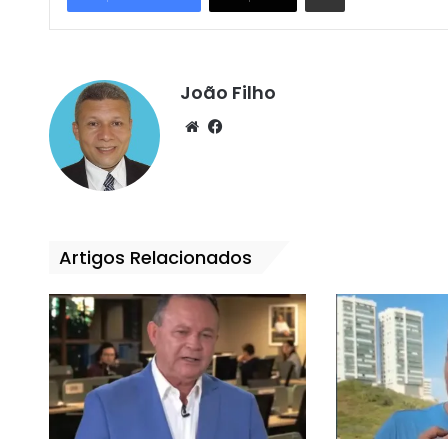
João Filho
We
Fa
bsi
ce
te
bo
ok
Artigos Relacionados