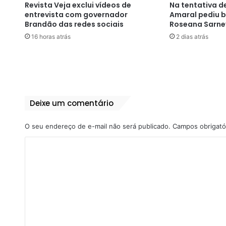
Revista Veja exclui vídeos de
Na tentativa de
entrevista com governador
Amaral pediu 
Brandão das redes sociais
Roseana Sarne
16 horas atrás
2 dias atrás
Deixe um comentário
O seu endereço de e-mail não será publicado.
Campos obrigató
C
o
m
e
n
t