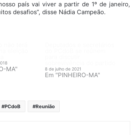
sso país vai viver a partir de 1º de janeiro,
tos desafios”, disse Nádia Campeão.
o não terá
Deputados e secretários
na eleição
do PCdoB se reúnem
ia
para discutir
sobrevivência do partido
2018
RO-MA"
8 de julho de 2021
Em "PINHEIRO-MA"
PCdoB
Reunião