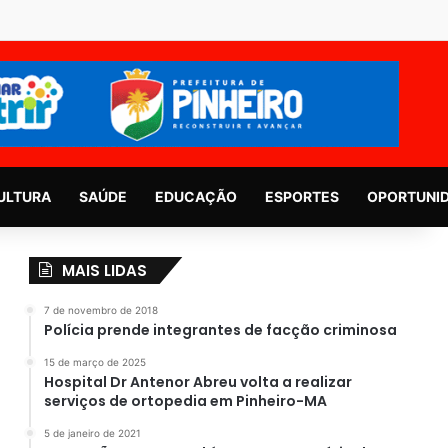
ULTURA
SAÚDE
EDUCAÇÃO
ESPORTES
OPORTUNI
MAIS LIDAS
7 de novembro de 2018
Polícia prende integrantes de facção criminosa
15 de março de 2025
Hospital Dr Antenor Abreu volta a realizar
serviços de ortopedia em Pinheiro-MA
5 de janeiro de 2021