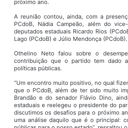
próximo ano.
A reunião contou, ainda, com a presenç
PCdoB, Nádia Campeão, além do vice-g
deputados estaduais Ricardo Rios (PCdo
Lago (PCdoB) e Júlio Mendonça (PCdoB).
Othelino Neto falou sobre o desemp
contribuição que o partido tem dado 
políticas públicas.
“Um encontro muito positivo, no qual fiz
que o PCdoB, além de ter sido muito imp
Brandão e do senador Flávio Dino, ain
estaduais e reelegeu o presidente do pa
discutimos os desafios para o próximo a
uma análise daquilo que é o principal: c
públicas para o nosso estado”, ressaltou 