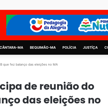
CÂNTARA-MA
BEQUIMÃO-MA
POLÍCIA
JUSTÍÇA
C
oB que fez balanço das eleições no MA
icipa de reunião do
nço das eleições no