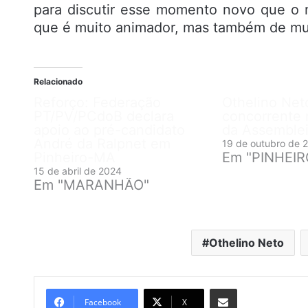
para discutir esse momento novo que o no
que é muito animador, mas também de mui
Relacionado
Reforço: Federação
Othelino Net
PT/PV/PCdoB declara
concorrente 
apoio ao pré-candidato
da Assemble
André da Ralpnet em
19 de outubro de 
Pinheiro-MA
Em "PINHEI
15 de abril de 2024
Em "MARANHÃO"
Othelino Neto
Compartilhar por e-mail
Facebook
X