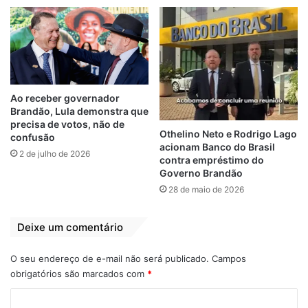
voltou a funcionar, agora com três
ambulâncias novinhas.
Ex-Prefeito Inaldo Pereira
Fred Campos
Ao receber governador
Herança Maldita
Paço do Lumiar
Brandão, Lula demonstra que
precisa de votos, não de
Othelino Neto e Rodrigo Lago
confusão
Prefeito
Salário atrasado
acionam Banco do Brasil
2 de julho de 2026
contra empréstimo do
Governo Brandão
28 de maio de 2026
Deixe um comentário
O seu endereço de e-mail não será publicado.
Campos
obrigatórios são marcados com
*
C