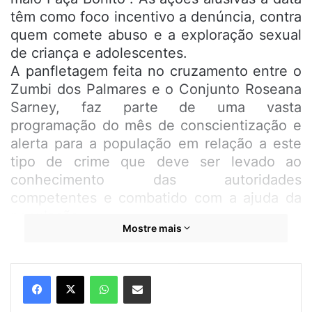
têm como foco incentivo a denúncia, contra
quem comete abuso e a exploração sexual
de criança e adolescentes.
A panfletagem feita no cruzamento entre o
Zumbi dos Palmares e o Conjunto Roseana
Sarney, faz parte de uma vasta
programação do mês de conscientização e
alerta para a população em relação a este
tipo de crime que deve ser levado ao
conhecimento das autoridades
competentes e combatido com a ajuda da
população.
Mostre mais
“Durante todo este mês programamos em
parceria com o CMDCA – Conselho
Municipal dos Direitos da Criança e do
WhatsApp
Compartilhar por e-mail
Adolescente, atividades para chamar a
atenção da população e diversos setores da