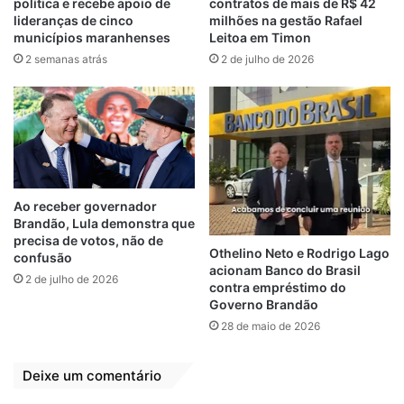
política e recebe apoio de
contratos de mais de R$ 42
disse a presidente do CMDCA, Tereza
lideranças de cinco
milhões na gestão Rafael
Neuma.
municípios maranhenses
Leitoa em Timon
Além de técnicos da SEMDES, membros e
2 semanas atrás
2 de julho de 2026
integrantes do conselho a ação ainda
contou com a presença dos Conselheiros
Tutelares de Paço do Lumiar. A
programação para os próximos dias,
incluem o fechamento com uma grande
caminhada na próxima sexta-feira (17),
Ao receber governador
pelas ruas do Maiobão.
Brandão, Lula demonstra que
precisa de votos, não de
Othelino Neto e Rodrigo Lago
confusão
acionam Banco do Brasil
2 de julho de 2026
contra empréstimo do
Relacionado
Governo Brandão
Blitze sociais e
Paço do Lumiar:
28 de maio de 2026
panfletagens
Caminhada do 18
antecedem dia “D”
de Maio movimenta
do 18 de Maio
o município
Deixe um comentário
17 de maio de 2024
18 de maio de 2024