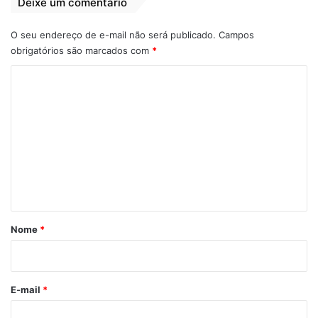
Deixe um comentário
O seu endereço de e-mail não será publicado.
Campos
obrigatórios são marcados com
*
C
o
m
e
n
t
á
r
Nome
*
i
o
*
E-mail
*