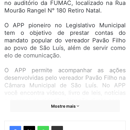
no auditório da FUMAC, localizado na Rua
Mourão Rangel N° 180 Retiro Natal.
O APP pioneiro no Legislativo Municipal
tem o objetivo de prestar contas do
mandato popular do vereador Pavão Filho
ao povo de São Luís, além de servir como
elo de comunicação.
O APP permite acompanhar as ações
desenvolvidas pelo vereador Pavão Filho na
Câmara Municipal de São Luís. No APP
você encontra vídeos, livro de leis, notícias
e o canal do cidadão. Ligação direta com o
Mostre mais
vereador. Disponível para sistemas Android
e iOS.
WhatsApp
Compartilhar por e-mail