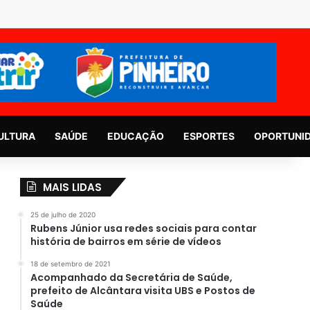
ULTURA
SAÚDE
EDUCAÇÃO
ESPORTES
OPORTUNI
MAIS LIDAS
25 de julho de 2020
Rubens Júnior usa redes sociais para contar
história de bairros em série de vídeos
18 de setembro de 2021
Acompanhado da Secretária de Saúde,
prefeito de Alcântara visita UBS e Postos de
Saúde