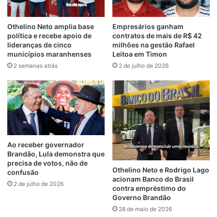
Já referente aos royalties da extração e
exploração do petróleo e gás, Pedreiras
recebeu R$ 45.358.228,29 (Quarenta e
Othelino Neto amplia base
Empresários ganham
política e recebe apoio de
contratos de mais de R$ 42
cinco milhões, trezentos e cinquenta e oito
lideranças de cinco
milhões na gestão Rafael
mil, duzentos e vinte oito reais e vinte nove
municípios maranhenses
Leitoa em Timon
centavos) nos últimos três anos e meio,
2 semanas atrás
2 de julho de 2026
sendo R$ 15.846.359,68 (Quinze milhões,
oitocentos e quarenta e seis mil, trezentos
e cinquenta e nove reais e sessenta e oito
centavos) em 2021, R$ 15.909.966,63
(Quinze milhões, novecentos e nove mil,
novecentos e sessenta e seis reais e
Ao receber governador
sessenta e três centavos) em 2022, R$
Brandão, Lula demonstra que
precisa de votos, não de
10.555.012,91 (Dez Milhões, quinhentos e
Othelino Neto e Rodrigo Lago
confusão
cinquenta e cinco mil, doze reais e noventa
acionam Banco do Brasil
2 de julho de 2026
contra empréstimo do
e um centavos) em 2023 e R$ 3.046.889,07
Governo Brandão
(Três milhões, quarenta e seis mil,
28 de maio de 2026
oitocentos e oitenta e nove reais e sete