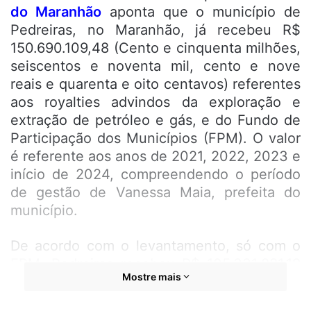
do Maranhão
aponta que o município de
Pedreiras, no Maranhão, já recebeu R$
150.690.109,48 (Cento e cinquenta milhões,
seiscentos e noventa mil, cento e nove
reais e quarenta e oito centavos) referentes
aos royalties advindos da exploração e
extração de petróleo e gás, e do Fundo de
Participação dos Municípios (FPM). O valor
é referente aos anos de 2021, 2022, 2023 e
início de 2024, compreendendo o período
de gestão de Vanessa Maia, prefeita do
município.
De acordo com o levantamento, só com o
FPM, Pedreiras recebeu R$ 105.331.881,19
Mostre mais
(Cento e cinco milhões, trezentos e trinta e
um mil, oitocentos e oitenta e um reais e