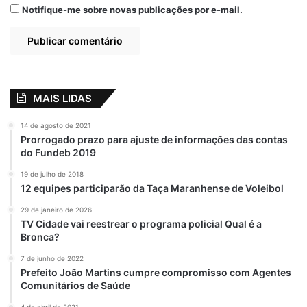
Notifique-me sobre novas publicações por e-mail.
anos de puro desmando em Pinheiro e a
população só acordo agora. Ainda bem que
acordou!
MAIS LIDAS
Relacionado
Luciano Genésio
TCE-MA deixa ex-
14 de agosto de 2021
deixa rombo de
prefeito de Pinheiro
Prorrogado prazo para ajuste de informações das contas
R$12 milhões
Luciano Genésio
do Fundeb 2019
referente à folha de
inelegível até 2034
pagamento de
19 de julho de 2018
6 de fevereiro de 2026
12 equipes participarão da Taça Maranhense de Voleibol
servidores
Em "JUSTÍÇA"
21 de janeiro de 2025
29 de janeiro de 2026
Em "PINHEIRO-MA"
TV Cidade vai reestrear o programa policial Qual é a
Bronca?
Pinheiro-MA:
Justiça afasta
7 de junho de 2022
prefeito Luciano
Prefeito João Martins cumpre compromisso com Agentes
Genésio do cargo
Comunitários de Saúde
12 de janeiro de 2022
4 de abril de 2021