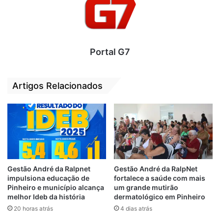
Em nota que circula nas redes sociais,
Luciano responsabiliza e culpa a justiça de
Pinheiro pelo não pagamento dos salários
que, segundo ele, “não foram pagos por
Portal G7
causa da justiça que bloqueou o FPM em
40% , que seria justamente para pagar os
atrasados, como os demitidos, os
Artigos Relacionados
contratados e os comissionados que há 4
meses não receberam seus salários”.
Veja a
nota abaixo
.
Gestão André da Ralpnet
Gestão André da RalpNet
impulsiona educação de
fortalece a saúde com mais
Pinheiro e município alcança
um grande mutirão
melhor Ideb da história
dermatológico em Pinheiro
20 horas atrás
4 dias atrás