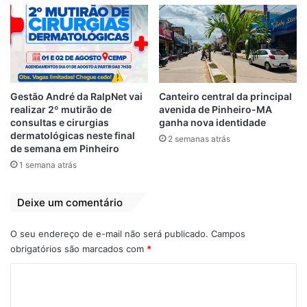
Gestão André da RalpNet vai
Canteiro central da principal
realizar 2º mutirão de
avenida de Pinheiro-MA
consultas e cirurgias
ganha nova identidade
dermatológicas neste final
2 semanas atrás
de semana em Pinheiro
1 semana atrás
Deixe um comentário
O seu endereço de e-mail não será publicado.
Campos
obrigatórios são marcados com
*
C
o