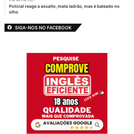
Em "JUSTÍÇA"
Policial reage a assalto, mata ladrão, mas é baleado no
olho
SIGA-NOS NO FACEBOOK
Caos
Culpa
Justiça
Luciano Genésio
Maranhão
Pinheiro
Salários atrasados