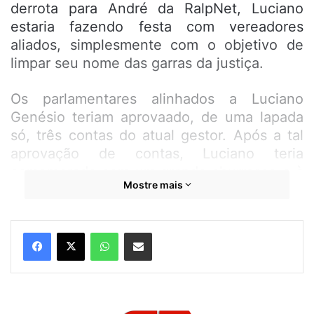
derrota para André da RalpNet, Luciano
estaria fazendo festa com vereadores
aliados, simplesmente com o objetivo de
limpar seu nome das garras da justiça.
Os parlamentares alinhados a Luciano
Genésio teriam aprovaado, de uma lapada
só, três contas do atual gestor. Após a tal
aprovação de contas, Luciano teria
comemorado com um grande churrasco e à
Mostre mais
base de foguetes. Durante as
comemorações, Luciano teria gravado um
vídeo dizendo que irá embora de Pinheiro,
WhatsApp
Compartilhar por e-mail
jogando a culpa pelo caos e falta de
pagamento dos servidores, nas costas da
justiça.