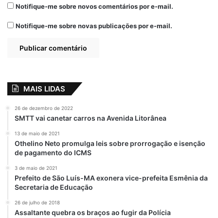
17 de agosto de 2022
19 de agosto de 2022
Notifique-me sobre novos comentários por e-mail.
Em "JUSTÍÇA"
Em "JUSTÍÇA"
Notifique-me sobre novas publicações por e-mail.
Marido de prefeita
no Amapá-AP é
preso acusado de
mandar matar idoso
em disputa por
terra
MAIS LIDAS
24 de novembro de 2024
Em "POLÍCIA"
26 de dezembro de 2022
SMTT vai canetar carros na Avenida Litorânea
13 de maio de 2021
Acusado
destaque
Empresário
Othelino Neto promulga leis sobre prorrogação e isenção
de pagamento do ICMS
Geraldo Abade Souza
Mandante
3 de maio de 2021
Prefeito de São Luís-MA exonera vice-prefeita Esmênia da
Morte de ex-esposa
Secretaria de Educação
26 de julho de 2018
Assaltante quebra os braços ao fugir da Polícia