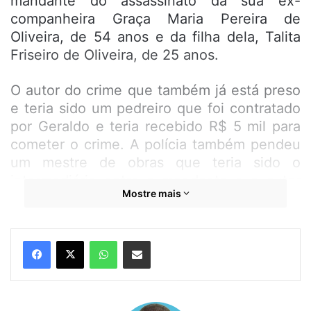
mandante do assassinato da sua ex-
companheira Graça Maria Pereira de
Oliveira, de 54 anos e da filha dela, Talita
Friseiro de Oliveira, de 25 anos.
O autor do crime que também já está preso
e teria sido um pedreiro que foi contratado
por Geraldo e teria recebido R$ 5 mil para
cometer o crime. A polícia também pendeu
um mestre de obras que teria sido o
intermediário entre o mandante e o autor
Mostre mais
do crime.
Pelo que foi apurado na investigação,
WhatsApp
Compartilhar por e-mail
Geraldo que era separado da vítima vinha
perdendo algumas disputas para a ex-
mulher na justiça. Em uma delas, Graça
ganhou o direito de assumir a administração