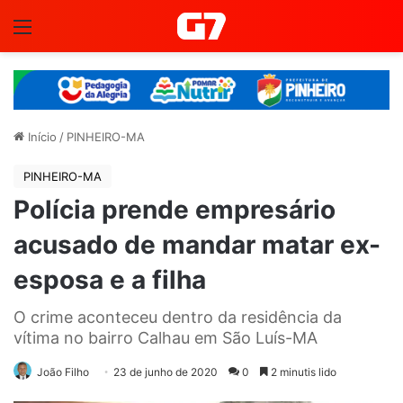
Menu
Início
/
PINHEIRO-MA
PINHEIRO-MA
Polícia prende empresário
acusado de mandar matar ex-
esposa e a filha
O crime aconteceu dentro da residência da
vítima no bairro Calhau em São Luís-MA
João Filho
23 de junho de 2020
0
2 minutis lido