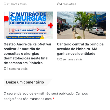
trabalhava em uma obra ao lado da casa
20 horas atrás
4 dias atrás
das vítimas. Em função disso, o operário
tinha acesso livre a casa da empresária para
passar com materiais de construção e
entulho. A empresária também dava água e
comida para o acusado.
Gestão André da RalpNet vai
Canteiro central da principal
Naquele local também trabalhava o mestre
realizar 2º mutirão de
avenida de Pinheiro-MA
de obras que intermediou o crime. No dia
consultas e cirurgias
ganha nova identidade
dermatológicas neste final
do crime o mandante estava em Imperatriz
2 semanas atrás
de semana em Pinheiro
para evitar suspeitas e o autor foi então
1 semana atrás
para o local onde entrou na casa com o
consentimento da vítima.
Deixe um comentário
Graças foi amarrada e amordaçada e
O seu endereço de e-mail não será publicado.
Campos
acabou sendo asfixiada por
obrigatórios são marcados com
*
estrangulamento. Já Talita levou várias
C