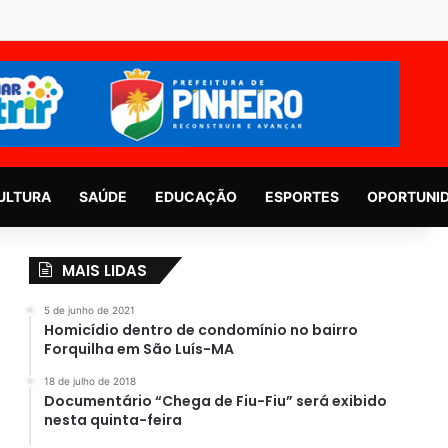
ULTURA
SAÚDE
EDUCAÇÃO
ESPORTES
OPORTUNI
MAIS LIDAS
5 de junho de 2021
Homicídio dentro de condomínio no bairro
Forquilha em São Luís-MA
18 de julho de 2018
Documentário “Chega de Fiu-Fiu” será exibido
nesta quinta-feira