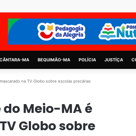
CÂNTARA-MA
BEQUIMÃO-MA
POLÍCIA
JUSTÍÇA
C
mascarado na TV Globo sobre escolas precárias
é do Meio-MA é
TV Globo sobre