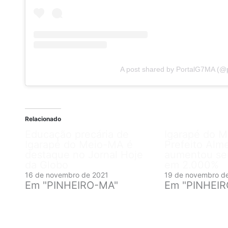
A post shared by PortalG7MA (@
Relacionado
Educação precária de
Igarapé do 
Igarapé do Meio-MA é
Prefeito Alm
destaque no Jornal Hoje
aumentou se
da Globo
em 2.000%
16 de novembro de 2021
19 de novembro d
Em "PINHEIRO-MA"
Em "PINHEI