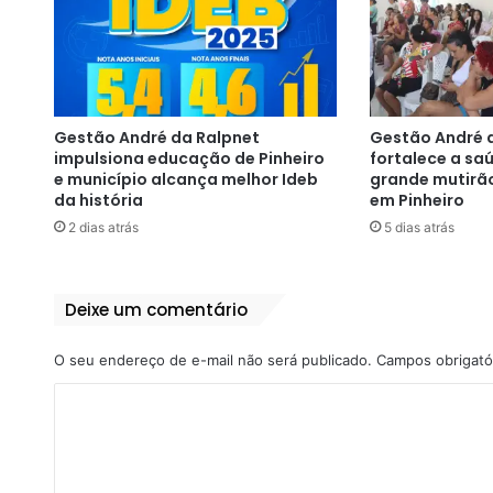
Gestão André da Ralpnet
Gestão André 
impulsiona educação de Pinheiro
fortalece a s
e município alcança melhor Ideb
grande mutirã
da história
em Pinheiro
2 dias atrás
5 dias atrás
Deixe um comentário
O seu endereço de e-mail não será publicado.
Campos obrigató
C
o
m