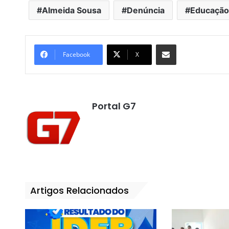
Almeida Sousa
Denúncia
Educação
Compartilhar por e-mail
Facebook
X
Portal G7
Artigos Relacionados