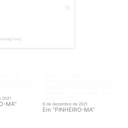
portalg7ma)
Meio-MA:
Após TV Globo
eida Sousa
escancarar falcatruas em
u patrimônio
Igarapé do Meio, prefeito
Almeida Sousa some das
redes sociais
e 2021
RO-MA"
6 de dezembro de 2021
Em "PINHEIRO-MA"