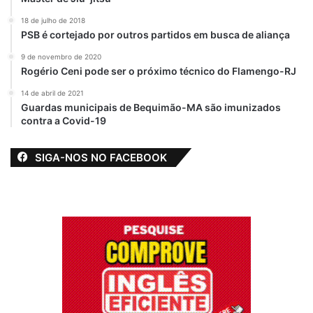
18 de julho de 2018
PSB é cortejado por outros partidos em busca de aliança
9 de novembro de 2020
O
G7
procurou os dez profissionais da
Rogério Ceni pode ser o próximo técnico do Flamengo-RJ
educação que foram transferidos na última
14 de abril de 2021
segunda-feira (22), mas que só receberam
Guardas municipais de Bequimão-MA são imunizados
a notificação nesta quarta-feira (24), e
contra a Covid-19
todos foram taxativos ao afirmarem que a
medida foi uma retaliação do prefeito
SIGA-NOS NO FACEBOOK
Almeida Sousa (PL), por ter tido uma pífia
votação do funcionalismo público nas
eleições de novembro de 2020.