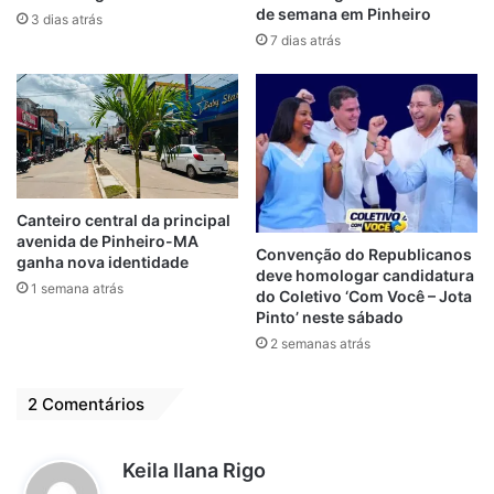
de semana em Pinheiro
rede municipal de ensino, tiveram portarias
3 dias atrás
7 dias atrás
emitas pela pasta da Educação, com aviso
de realocação da sede para os povoados de
Vila Bela, Fazenda Nova, Cajazeiras, Centro
dos Pinacos, Toari e Patrício, todos com
difícil acesso, principalmente a noite,
horário que os educadores terão que
desempenhar suas funções.
Canteiro central da principal
avenida de Pinheiro-MA
Convenção do Republicanos
ganha nova identidade
deve homologar candidatura
1 semana atrás
do Coletivo ‘Com Você – Jota
Pinto’ neste sábado
2 semanas atrás
2 Comentários
d
Keila Ilana Rigo
i