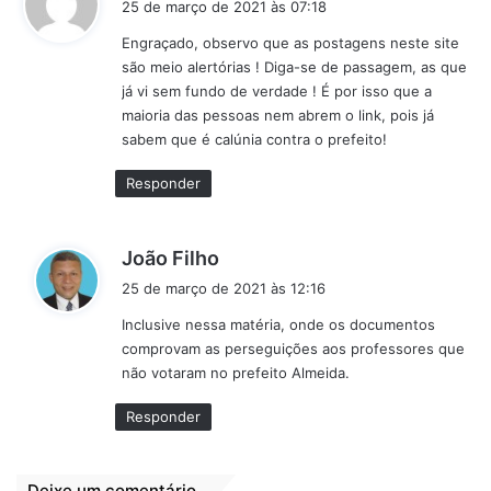
25 de março de 2021 às 07:18
s
Engraçado, observo que as postagens neste site
s
são meio alertórias ! Diga-se de passagem, as que
e
já vi sem fundo de verdade ! É por isso que a
:
maioria das pessoas nem abrem o link, pois já
sabem que é calúnia contra o prefeito!
Responder
d
João Filho
i
25 de março de 2021 às 12:16
s
Inclusive nessa matéria, onde os documentos
s
comprovam as perseguições aos professores que
e
não votaram no prefeito Almeida.
:
Responder
Deixe um comentário