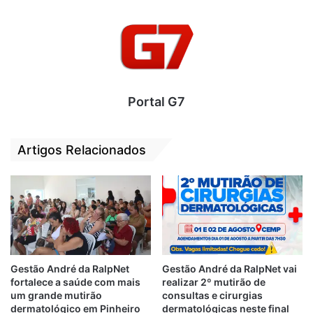
Portal G7
Artigos Relacionados
Após denúncia, o Portal
G7
apurou que
Gestão André da RalpNet
Gestão André da RalpNet vai
somente nesta última segunda-feira (22),
fortalece a saúde com mais
realizar 2º mutirão de
dez professores concursados, alguns com
um grande mutirão
consultas e cirurgias
mais de 25 anos de prestação de serviço na
dermatológico em Pinheiro
dermatológicas neste final