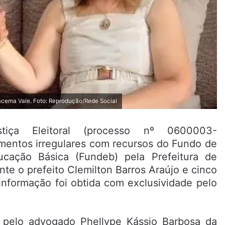
racema Vale. Foto: Reprodução/Rede Social
iça Eleitoral (processo nº 0600003-
amentos irregulares com recursos do Fundo de
ação Básica (Fundeb) pela Prefeitura de
te o prefeito Clemilton Barros Araújo e cinco
informação foi obtida com exclusividade pelo
pelo advogado Phellype Kássio Barbosa da