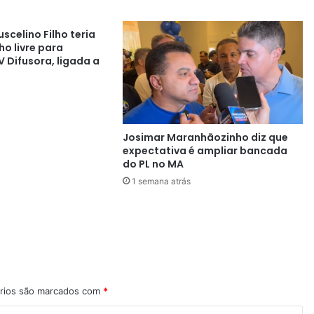
scelino Filho teria
o livre para
 Difusora, ligada a
Josimar Maranhãozinho diz que
expectativa é ampliar bancada
do PL no MA
1 semana atrás
rios são marcados com
*