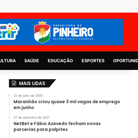
ULTURA
SAÚDE
EDUCAÇÃO
ESPORTES
OPORTUNI
MAIS LIDAS
22 de julho de 2018
Maranhão criou quase 3 mil vagas de emprego
em junho
27 de setembro de 2021
NetBet e Fábio Azevedo fecham novas
parcerias para palpites