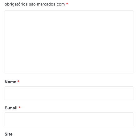
obrigatórios são marcados com
*
C
o
m
e
n
t
á
r
Nome
*
i
o
*
E-mail
*
Site