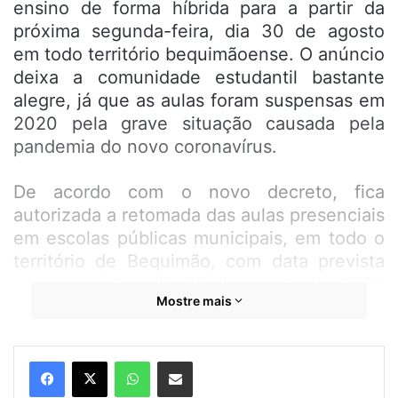
ensino de forma híbrida para a partir da
próxima segunda-feira, dia 30 de agosto
em todo território bequimãoense. O anúncio
deixa a comunidade estudantil bastante
alegre, já que as aulas foram suspensas em
2020 pela grave situação causada pela
pandemia do novo coronavírus.
De acordo com o novo decreto, fica
autorizada a retomada das aulas presenciais
em escolas públicas municipais, em todo o
território de Bequimão, com data prevista
para o próximo dia 30 de agosto de 2021,
Mostre mais
em sistema híbrido definido pela Secretaria
Municipal de Educação, Juventude, Esporte
e Lazer, respeitando a capacidade máxima
WhatsApp
Compartilhar por e-mail
de 50% da lotação do estabelecimento,