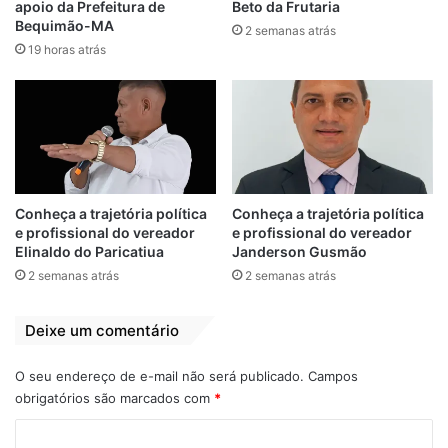
apoio da Prefeitura de
Beto da Frutaria
Bequimão-MA
2 semanas atrás
19 horas atrás
View this post on Instagram
Conheça a trajetória política
Conheça a trajetória política
e profissional do vereador
e profissional do vereador
Elinaldo do Paricatiua
Janderson Gusmão
2 semanas atrás
2 semanas atrás
Deixe um comentário
A post shared by João Martins (@joaomartins_ma)
O seu endereço de e-mail não será publicado.
Campos
obrigatórios são marcados com
*
C
Bequimão
Estradas
Jacaretiua