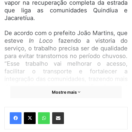
vapor na recuperação completa da estrada
que liga as comunidades Quindíua e
Jacaretíua.
De acordo com o prefeito João Martins, que
esteve
In Loco
fazendo a vistoria do
serviço, o trabalho precisa ser de qualidade
para evitar transtornos no período chuvoso.
“Esse trabalho vai melhorar o acesso,
facilitar o transporte e fortalecer a
integração das comunidades, trazendo mais
desenvolvimento para a região. A nossa
Mostre mais
gestão segue comprometida em melhorar a
infraestrutura da sede e zona rural de
Bequimão e garantir mais qualidade de vida
WhatsApp
Compartilhar por e-mail
para todos os bequimãoenses”, descreveu
João Martins.