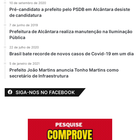
10 de setembro de 2020
vendedor possa comercializar comidas e
Pré-candidato a prefeito pelo PSDB em Alcântara desiste
bebidas nos circuitos oficiais da folia, cuja
de candidatura
programação acontecerá na Passarela do
7 de junho de 2019
Samba, Avenida Beira-Mar e Madre Deus. O
Prefeitura de Alcântara realiza manutenção na Iluminação
Pública
certificado deve ser apresentado à Blitz
Urbana, órgão ligado à Secretaria Municipal
22 de julho de 2020
Brasil bate recorde de novos casos de Covid-19 em um dia
de Habitação e Urbanismo (Semurh), que
fará fiscalizações durante o Carnaval.
5 de janeiro de 2021
Prefeito João Martins anuncia Tonho Martins como
secretário de Infraestrutura
Nos circuitos do Carnaval também haverá
as abordagens educativas e fiscalização da
SIGA-NOS NO FACEBOOK
Vigilância Sanitária do Município. Todos os
dias, no início da programação e no
decorrer da festa os fiscais farão as
abordagens. “Se for notada qualquer
situação irregular, os produtos poderão ser
apreendidos”, informa a superintendente