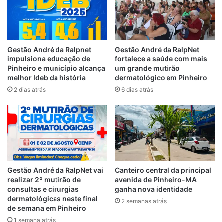
curso.
“É preciso garantir a proteção e a
segurança das pessoas que vão consumir
Gestão André da Ralpnet
Gestão André da RalpNet
impulsiona educação de
fortalece a saúde com mais
os alimentos que estarão sendo
Pinheiro e município alcança
um grande mutirão
comercializados nos circuitos oficiais de
melhor Ideb da história
dermatológico em Pinheiro
Carnaval. Durante a capacitação, os
2 dias atrás
6 dias atrás
vendedores aprenderam sobre formas de
conservação de alimentos, bem como evitar
a contaminação dos produtos”, informou,
Zilmar Gomes Pinheiro Rodrigues,
coordenadora da Vigilância Sanitária.
Gestão André da RalpNet vai
Canteiro central da principal
Durante o curso, o vendedor informal
realizar 2º mutirão de
avenida de Pinheiro-MA
Erivaldo Matos Ferreira ficou sabendo que
consultas e cirurgias
ganha nova identidade
dermatológicas neste final
não poderia colocar as caixas de isopor que
2 semanas atrás
de semana em Pinheiro
usa para comercializar bebida como
1 semana atrás