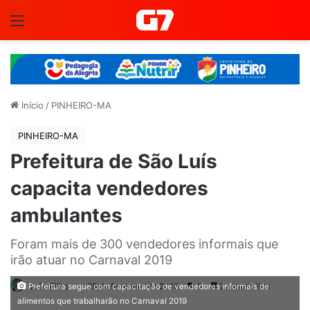
Menu
Início
/
PINHEIRO-MA
PINHEIRO-MA
Prefeitura de São Luís
capacita vendedores
ambulantes
Foram mais de 300 vendedores informais que
irão atuar no Carnaval 2019
João Filho
28 de fevereiro de 2019
0
2 minutis lido
Prefeitura segue com capacitação de vendedores informais de
alimentos que trabalharão no Carnaval 2019