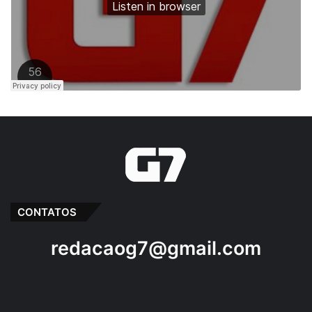
merendeiras
25 de maio de 2019
Em "ALCÂNTARA-
MA"
Camelô
Capacitação
destaque
Prefeitura
São Luís
Vendedor ambulante
CONTATOS
redacaog7@gmail.com