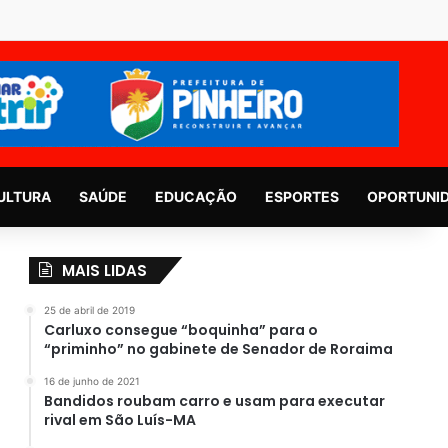
ULTURA
SAÚDE
EDUCAÇÃO
ESPORTES
OPORTUNI
MAIS LIDAS
25 de abril de 2019
Carluxo consegue “boquinha” para o
“priminho” no gabinete de Senador de Roraima
16 de junho de 2021
Bandidos roubam carro e usam para executar
rival em São Luís-MA