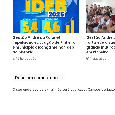
Gestão André da Ralpnet
Gestão André 
impulsiona educação de Pinheiro
fortalece a s
e município alcança melhor Ideb
grande mutirã
da história
em Pinheiro
19 horas atrás
4 dias atrás
Deixe um comentário
O seu endereço de e-mail não será publicado.
Campos obrigató
C
o
m