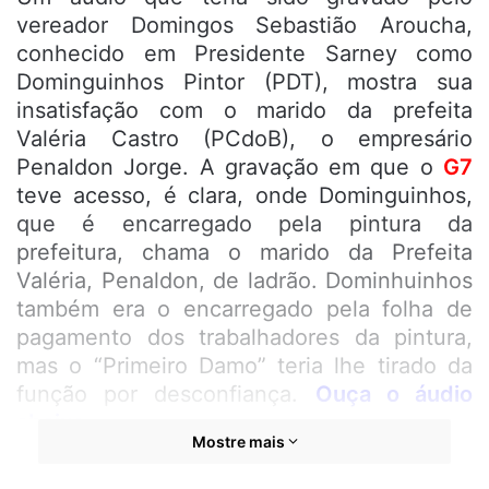
vereador Domingos Sebastião Aroucha,
conhecido em Presidente Sarney como
Dominguinhos Pintor (PDT), mostra sua
insatisfação com o marido da prefeita
Valéria Castro (PCdoB), o empresário
Penaldon Jorge. A gravação em que o
G7
teve acesso, é clara, onde Dominguinhos,
que é encarregado pela pintura da
prefeitura, chama o marido da Prefeita
Valéria, Penaldon, de ladrão. Dominhuinhos
também era o encarregado pela folha de
pagamento dos trabalhadores da pintura,
mas o “Primeiro Damo” teria lhe tirado da
função por desconfiança.
Ouça o áudio
abaixo
.
Mostre mais
Tocador
00:00
00:00