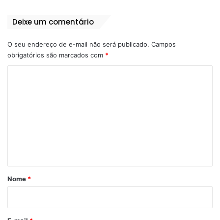
Treta
Valéria Castro
Deixe um comentário
Vereador Dominguinhos Pintor
O seu endereço de e-mail não será publicado.
Campos
obrigatórios são marcados com
*
C
o
m
e
n
t
á
r
Nome
*
i
o