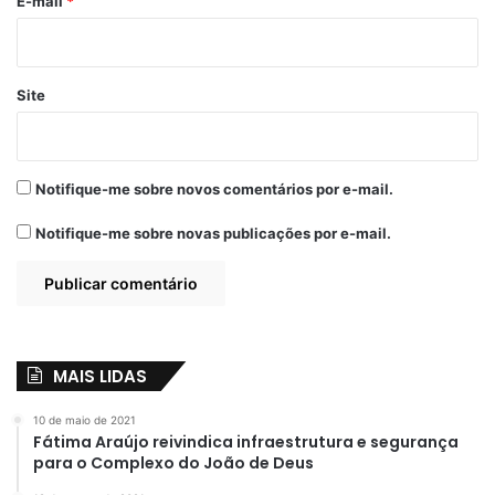
*
E-mail
*
Site
Notifique-me sobre novos comentários por e-mail.
Notifique-me sobre novas publicações por e-mail.
MAIS LIDAS
10 de maio de 2021
Fátima Araújo reivindica infraestrutura e segurança
para o Complexo do João de Deus