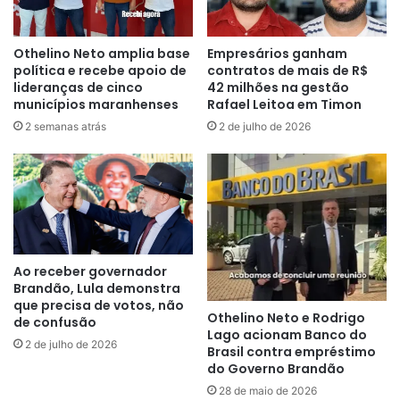
O áudio do vereador vazou e viralizou em
grupos e Whatsapp e redes sociais do
Othelino Neto amplia base
Empresários ganham
municipio de Presidente Sarney, município
política e recebe apoio de
contratos de mais de R$
localizado na Baixada Maranhense.
lideranças de cinco
42 milhões na gestão
municípios maranhenses
Rafael Leitoa em Timon
2 semanas atrás
2 de julho de 2026
Após o áudio viralizar, o vereador Rogério
Lima (PCdoB), mesmo partido da prefeita
Valéria, solicita ao Ministerio Público do
Maranhão e à justiça que apure as
acusações do vereador Dominguinhos
contra o marido da prefeita Valéria,
Ao receber governador
Penaldon Jorge.
Brandão, Lula demonstra
que precisa de votos, não
Othelino Neto e Rodrigo
de confusão
Acusado de Ladrão
Chama de Ladrão
Lago acionam Banco do
2 de julho de 2026
Brasil contra empréstimo
do Governo Brandão
Penaldon
Presidente Sarney-MA
28 de maio de 2026