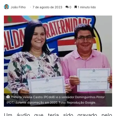
João Filho
7 de agosto de 2023
0
1 minuto lido
Prefeita Valéria Castro (PCdoB) e o vereador Dominguinhos Pintor
(PDT) durante diplomação em 2020. Foto: Reprodução Google.
Um áudio que teria sido gravado pelo