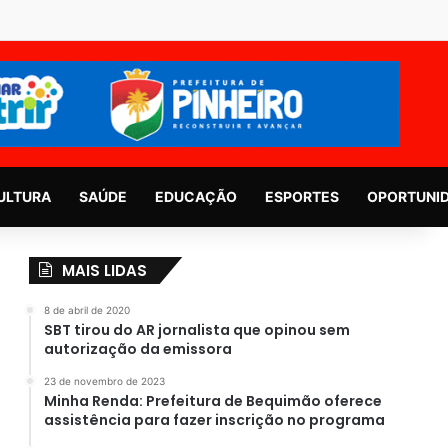
ULTURA
SAÚDE
EDUCAÇÃO
ESPORTES
OPORTUNI
MAIS LIDAS
8 de abril de 2020
SBT tirou do AR jornalista que opinou sem
autorização da emissora
23 de novembro de 2023
Minha Renda: Prefeitura de Bequimão oferece
assistência para fazer inscrição no programa