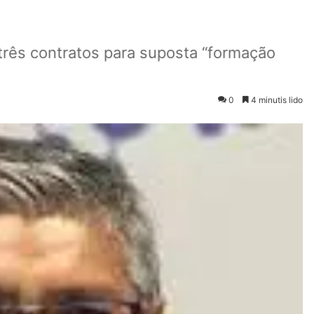
 três contratos para suposta “formação
0
4 minutis lido