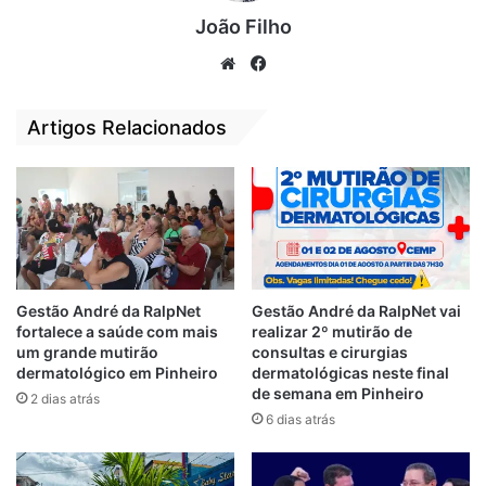
cursando Ciências Contábeis. Será um
João Filho
diferencial cursos ou vivência na área
We
Fa
nanceira; Habilidades em Excel.
bsi
ce
Interessados devem enviar currículo para:
te
bo
Artigos Relacionados
vagas@mourama.com.br
ok
OPERADOR DE CAIXA (PESSOA COM
DEFICIÊNCIA) – Interessados devem enviar
currículo para:
consultoriarhslz@gmail.com
MECÂNICO – Concessionária de veículos
busca mecânicos com experiência sólida na
Gestão André da RalpNet
Gestão André da RalpNet vai
fortalece a saúde com mais
realizar 2º mutirão de
área automotiva. Interessados devem enviar
um grande mutirão
consultas e cirurgias
currículo com o assunto “MECANICO” para
dermatológico em Pinheiro
dermatológicas neste final
o e-mail:
vagas.saoluis@hotmail.com
de semana em Pinheiro
2 dias atrás
6 dias atrás
ESTÁGIO RH – Apenas para alunos de
administração cuja a formação seja no