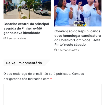
mínimo em 1 ano (descrever o período e
horário de curso no currículo). Não é
necessário experiência na área.
Interessados devem enviar currículo com o
Canteiro central da principal
assunto “ESTAGIO RH” para o e-mail:
avenida de Pinheiro-MA
Convenção do Republicanos
ganha nova identidade
vagas.saoluis@hotmail.com
deve homologar candidatura
1 semana atrás
do Coletivo ‘Com Você – Jota
Pinto’ neste sábado
MOTORISTA CATEGORIA D – Necessário ter
2 semanas atrás
disponibilidade em horário integral.
Interessados devem enviar currículo para:
Deixe um comentário
curriculoabps@hotmail.com
O seu endereço de e-mail não será publicado.
Campos
PSICÓLOGO – Necessário ter experiência
obrigatórios são marcados com
*
em Psicologia Organizacional e T & D.
C
Interessados devem enviar currículo com o
assunto “PSICÓLOGO” para:
o
curriculo@grupoecobrasil.com
m