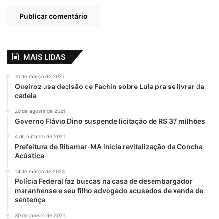
– Responsável pelo resultado de Vendas,
Margens e Controle de Despesas da Loja.
Pré-requisitos: Ter experiência em Gestão
de Loja de Moveis Planejados; Ensino
MAIS LIDAS
Médio completo. 01 VAGA – Enviar currículo
para:
recrutamento@rederibeiro.com.br
,
10 de março de 2021
Queiroz usa decisão de Fachin sobre Lula pra se livrar da
com o assunto: “GERENTE LOJA MÓVEIS
cadeia
PLANEJADOS”.
29 de agosto de 2021
Governo Flávio Dino suspende licitação de R$ 37 milhões
CORRETOR DE IMÓVEIS – A empresa
Barroso Imóveis, contrata corretor com ou
4 de outubro de 2021
Prefeitura de Ribamar-MA inicia revitalização da Concha
sem experiência. Interessados devem
Acústica
enviar currículo para:
14 de março de 2023
vendas@barrosoimoveisimob.com.br
Polícia Federal faz buscas na casa de desembargador
maranhense e seu filho advogado acusados de venda de
sentença
ESTÁGIOS
30 de janeiro de 2021