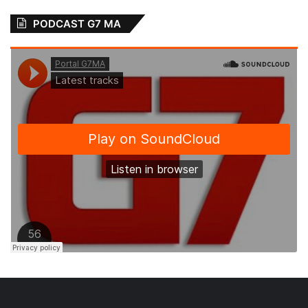
ESTÁGIO ADMINISTRAÇÃO (02 VAGAS) –
PODCAST G7 MA
Pré-Requisitos: Ensino superior cursando.
Vaga 01: Que resida próximo da Cidade
Operária ou bairros próximos; Vaga 02: Que
resida em bairros próximos ao Centro.
Interessados devem enviar currículo para:
seletivo.med@gmail.com
TÉCNICAEM ENFERMAGEM – Requisitos:
Formação em técnico em enfermagem,
Coren ativo. Com experiência a executar
atividades pertinentes à área de atuação,
utilizando-se de equipamentos e sistemas
de informação. Interessados devem enviar
currículo para:
seletico.med@gmail.com